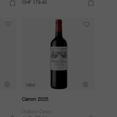
CHF 179.45
IN DEN WARENKORB LEGEN
IN DEN WARENKORB LEGEN
150cl
Canon 2025
Château Canon