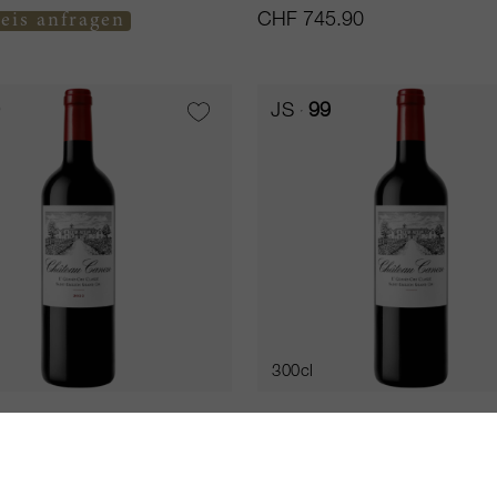
eis anfragen
CHF 745.90
0
JS
99
300cl
2022
Canon 2023
 Canon
Château Canon