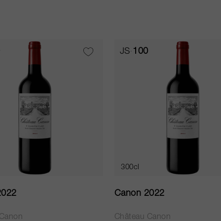
0
JS
100
300cl
2022
Canon 2022
 Canon
Château Canon