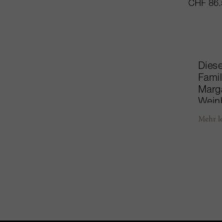
CHF 86.
Diese
Famil
Marga
Weinb
unter
Mehr l
konze
zu se
Châte
unter
Emili
Zweit
dem J
Inves
Bepfl