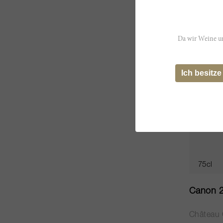
CHF 1’5
Da wir Weine un
JS
99
Ich besitze
75cl
Canon 
Château