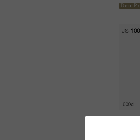
Den Pr
JS
10
600cl
Canon 
Château