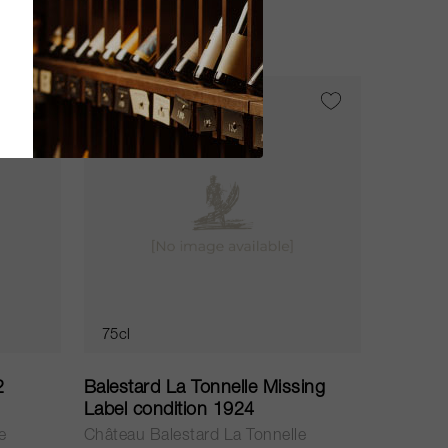
AUSVERKAUFT
75cl
2
Balestard La Tonnelle Missing
Label condition 1924
e
Château Balestard La Tonnelle