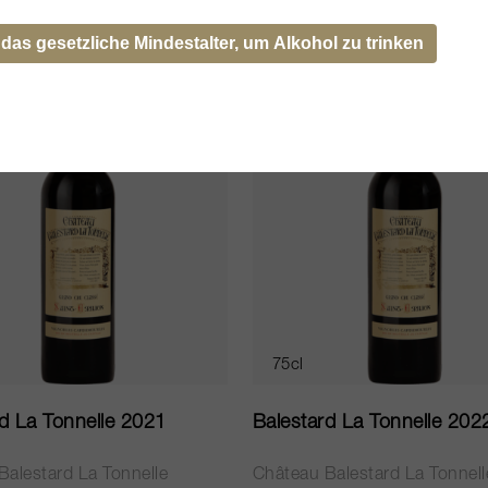
AUSVERKAUFT
 das gesetzliche Mindestalter, um Alkohol zu trinken
75cl
d La Tonnelle 2021
Balestard La Tonnelle 202
Balestard La Tonnelle
Château Balestard La Tonnell