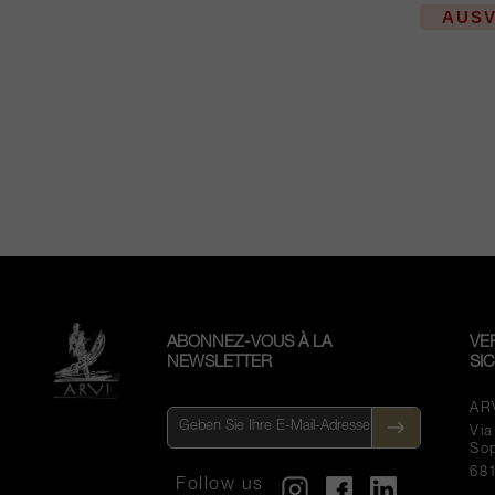
AUS
ABONNEZ-VOUS À LA
VE
NEWSLETTER
SI
AR
Vi
So
68
Follow us