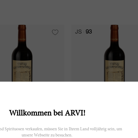
JS
93
75cl
Willkommen bei ARVI!
d La Tonnelle 2016
Balestard La Tonnelle 201
d Spirituosen verkaufen, müssen Sie in Ihrem Land volljährig sein, um
unsere Webseite zu besuchen.
Balestard La Tonnelle
Château Balestard La Tonnell