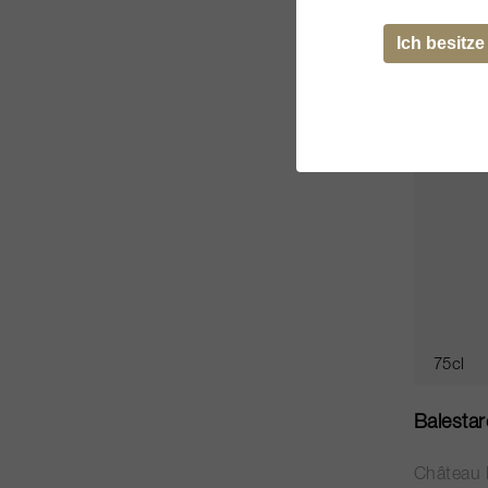
Ich besitze
75cl
Balestar
Château 