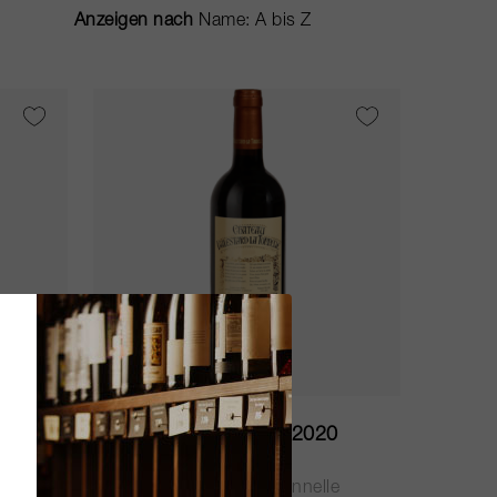
Anzeigen nach
75cl
9
Balestard La Tonnelle 2020
e
Château Balestard La Tonnelle