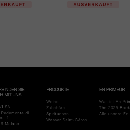
VERKAUFT
AUSVERKAUFT
RBINDEN SIE
PRODUKTE
EN PRIMEUR
CH MIT UNS
Weine
Was ist En Pri
VI SA
Zubehöre
The 2025 Bord
a Pedemonte di
Spirituosen
Alle unsere En
pra 1
Wasser Saint-Géron
18 Melano