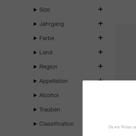
Size
Jahrgang
Farbe
Land
Region
Appellation
Alcohol
75cl
Trauben
Balestar
Classification
Da wir Weine un
Château 