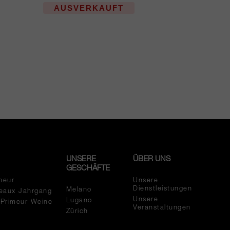
AUSVERKAUFT
UNSERE
ÜBER UNS
GESCHÄFTE
meur
Unsere
Dienstleistungen
Melano
eaux Jahrgang
Unsere
Lugano
 Primeur Weine
Veranstaltungen
Zürich