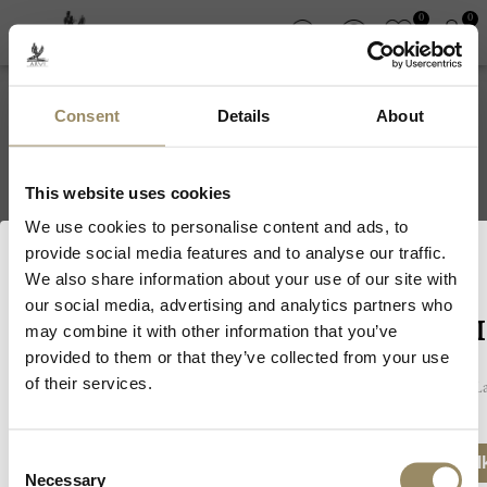
0
0
Consent
Details
About
Cave Royale
This website uses cookies
We use cookies to personalise content and ads, to
provide social media features and to analyse our traffic.
We also share information about your use of our site with
our social media, advertising and analytics partners who
Willkommen bei ARVI
may combine it with other information that you’ve
provided to them or that they’ve collected from your use
of their services.
Da wir Weine und Spirituosen verkaufen, müssen Sie in Ihrem La
ABONNEZ-VOUS À LA NEWSLETTER
unsere Webseite zu besuchen.
Consent
Ich besitze das gesetzliche Mindestalter, um Al
Necessary
Selection