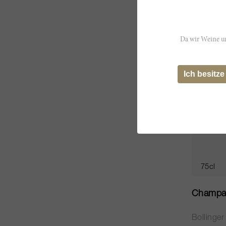
CHF 313
Da wir Weine un
Ich besitze
75cl
Champa
Bollinger