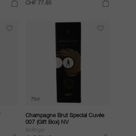
CHF 77.85
IN DEN WARENKORB LEGEN
IN DEN WARENKORB LEGEN
75cl
V
Champagne Brut Special Cuvée
007 (Gift Box) NV
Bollinger