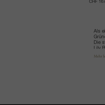
CHF 167
Als e
Grün
Die s
Lily 
legen
Mehr l
verda
Noir 
füll
eben
Champ
Jahr
auße