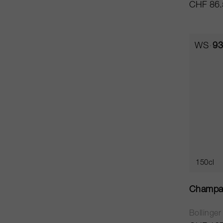
CHF 86.
WS
93
150cl
Champa
Bollinger