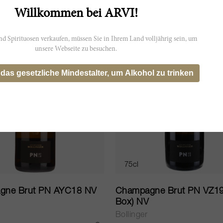
.50
CHF 193.50
IN DEN WARENKORB LEGEN
Willkommen bei ARVI!
d Spirituosen verkaufen, müssen Sie in Ihrem Land volljährig sein, um
unsere Webseite zu besuchen.
 das gesetzliche Mindestalter, um Alkohol zu trinken
75cl
gne Brut PN AYC18 NV
Champagne Brut PN VZ19 
Box) NV
Bollinger