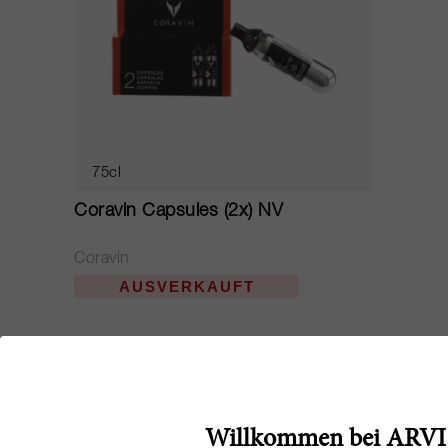
75cl
Coravin Capsules (2x) NV
Coravin
AUSVERKAUFT
Willkommen bei ARVI