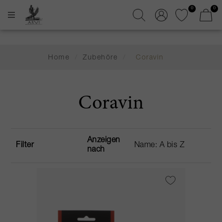
0
0
Home
/
Zubehöre
/
Coravin
Coravin
Anzeigen
Filter
nach