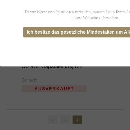
Da wir Weine und Spirituosen verkaufen, müssen Sie in Ihrem La
unsere Webseite zu besuchen.
Ich besitze das gesetzliche Mindestalter, um Al
75cl
Coravin Capsules (3x) NV
Coravin
AUSVERKAUFT
1
2