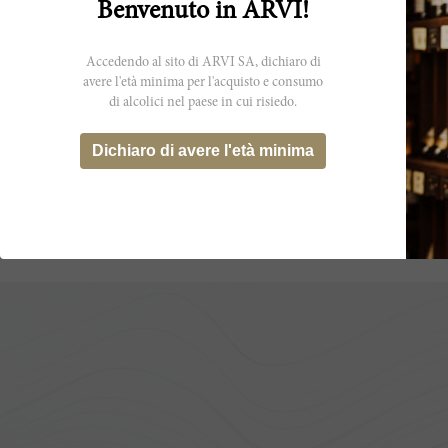
Benvenuto in ARVI!
Accedendo al sito di ARVI SA, dichiaro di
avere l'età minima per l'acquisto e consumo
75cl
di alcolici nel paese in cui risiedo.
Chambertin 2019
Dichiaro di avere l'età minima
 Vogüe
Domaine Armand Rousseau
CHF 4’972.60