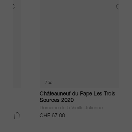
75cl
Châteauneuf du Pape Les Trois
C
Sources 2020
S
Domaine de la Vieille Julienne
D
CHF 67.00
C