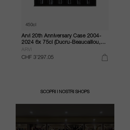
450cl
Arvi 20th Anniversary Case 2004-
C
)
2024 6x 75cl (Ducru-Beaucaillou,
2
Lafite, La Mission Haut-Brion,
C
ARVI
C
Léoville Las Cases, Palmer, Troplong
CHF 3’297.05
C
Mondot) 2004
SCOPRI I NOSTRI SHOPS