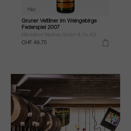
75cl
Gruner Veltliner Steinterrassen 2012
G
Nikolaihof Wachau GmbH & Co KG
N
CHF 45.40
C