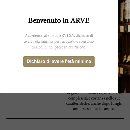
La storia di Salon è unica in
Maison Salon
Champagne. Insoddisfatto degli
Champagne esistenti, nel 1911
Benvenuto in ARVI!
Eugene-Aimé Salon cominciò a
produrre il proprio Champagne
dall’eccezionale zona Mesnil.
Lavorò alacremente per creare lo
Accedendo al sito di ARVI SA, dichiaro di
Champagne dei suoi sogni: un
avere l'età minima per l'acquisto e consumo
Blanc de Blancs mai visto prima.
di alcolici nel paese in cui risiedo.
Basta una parola per qualificare
questo Champagne: unico!
Dichiaro di avere l'età minima
Proviene da una singola regione –
Côte des Blancs, da un unico cru –
Mesnil-sur-Oger, da una sola
varietà d’uva - Chardonnay, e da
un solo millesimo. Il Chardonnay
Mesnil-sur-Oger si caratterizza per
la grande raffinatezza, freschezza,
complessità e costanza nelle sue
caratteristiche, anche dopo lunghi
anni passati nella cantina.