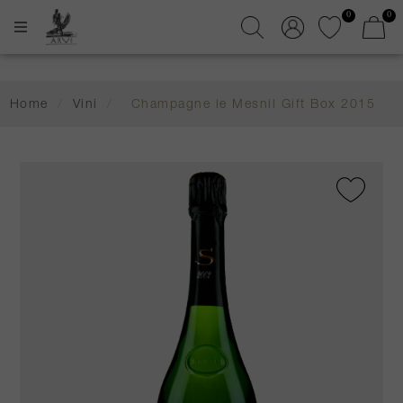
0
0
Home
/
Vini
/
Champagne le Mesnil Gift Box 2015