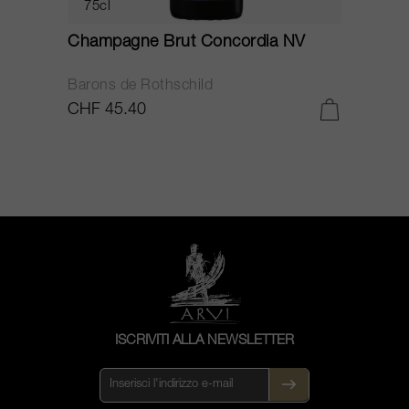
75cl
Champagne Brut Concordia NV
P
Barons de Rothschild
C
CHF 45.40
C
ISCRIVITI ALLA NEWSLETTER