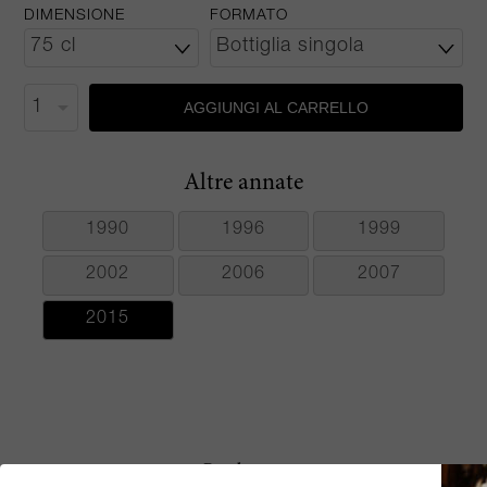
DIMENSIONE
FORMATO
AGGIUNGI AL CARRELLO
Altre annate
1990
1996
1999
2002
2006
2007
2015
Produttore