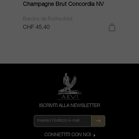
Champagne Brut Concordia NV
P
Barons de Rothschild
C
CHF 45.40
C
ISCRIVITI ALLA NEWSLETTER
CONNETTITI CON NOI