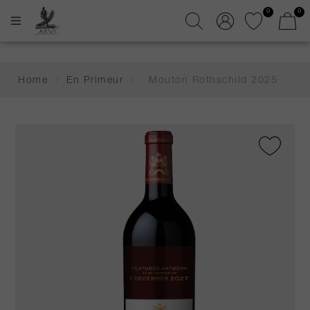
0
0
Home
/
En Primeur
/
Mouton Rothschild 2025