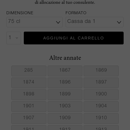
di allocazione al tuo consulente.
DIMENSIONE
FORMATO
AGGIUNGI AL CARRELLO
Altre annate
285
1867
1869
1874
1896
1897
1898
1899
1900
1901
1903
1904
1907
1909
1910