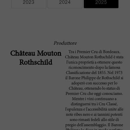
2023
2024
2025
Produttore
Tra i Premier Cru di Bordeaux,
Château Mouton
Château Mouton Rothschild è stata
Rothschild
l'unica proprietà a ottenere questo
riconoscimento dopo la famosa
Classificazione del 1855. Nel 1973
il Barone Philippe de Rothschild si
adoperò con successo per lo
Château, ottenendo lo status di
Premier Cru che oggi conosciamo.
Mentre i vini continuano a
distinguersi tra i Cru Classé,
l'opulenza e l'accessibilità unite alle
note ribes nero e ai tannini potenti
sono rimasti fedeli allo stile di
pregio dell'assemblaggio. Il Barone