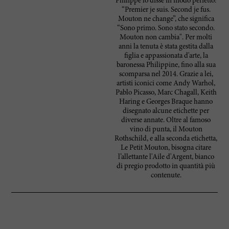
Philippe lo disse in modo perfetto:
“Premier je suis. Second je fus.
Mouton ne change”, che significa
“Sono primo. Sono stato secondo.
Mouton non cambia". Per molti
anni la tenuta è stata gestita dalla
figlia e appassionata d'arte, la
baronessa Philippine, fino alla sua
scomparsa nel 2014. Grazie a lei,
artisti iconici come Andy Warhol,
Pablo Picasso, Marc Chagall, Keith
Haring e Georges Braque hanno
disegnato alcune etichette per
diverse annate. Oltre al famoso
vino di punta, il Mouton
Rothschild, e alla seconda etichetta,
Le Petit Mouton, bisogna citare
l’allettante l'Aile d'Argent, bianco
di pregio prodotto in quantità più
contenute.