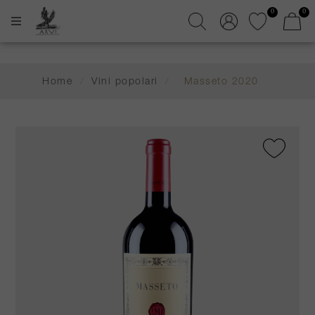
0
0
Home
/
Vini popolari
/
Masseto 2020