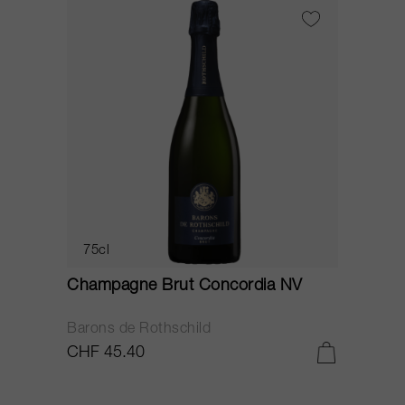
75cl
Champagne Brut Concordia NV
P
Barons de Rothschild
C
CHF 45.40
C