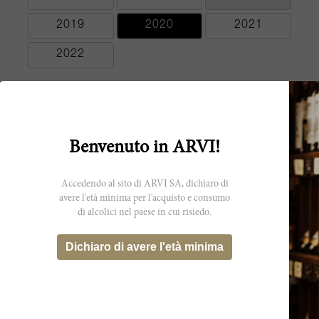
2019
2020
2021
2022
Benvenuto in ARVI!
Punteggi dei critici
Accedendo al sito di ARVI SA, dichiaro di
Intense aromas of ripe herbs, plums, green
99 James
avere l'età minima per l'acquisto e consumo
coffee beans, and hazelnuts. Turns to crushed
di alcolici nel paese in cui risiedo.
Suckling
berries and orange peel. Full-bodied with
superb concentration and fine, velvety
Dichiaro di avere l'età minima
tannins that run the length of the wine. It's
big but agile and gorgeous. Merlot. What a
wine! Best after 2030.
97 Wine