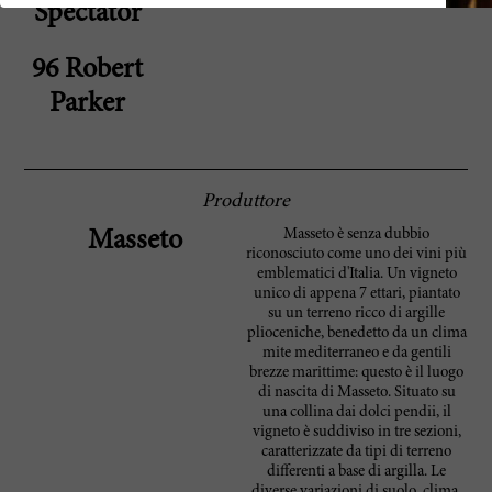
Spectator
96 Robert
Parker
Produttore
Masseto è senza dubbio
Masseto
riconosciuto come uno dei vini più
emblematici d'Italia. Un vigneto
unico di appena 7 ettari, piantato
su un terreno ricco di argille
plioceniche, benedetto da un clima
mite mediterraneo e da gentili
brezze marittime: questo è il luogo
di nascita di Masseto. Situato su
una collina dai dolci pendii, il
vigneto è suddiviso in tre sezioni,
caratterizzate da tipi di terreno
differenti a base di argilla. Le
diverse variazioni di suolo, clima,