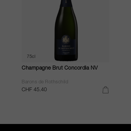
75cl
Champagne Brut Concordia NV
P
Barons de Rothschild
C
CHF 45.40
C