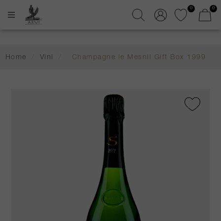
0
0
Home
/
Vini
/
Champagne le Mesnil Gift Box 1999