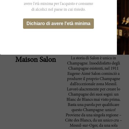
Champagne, which has a creamy texture and
avere l'età minima per l'acquisto e consumo
Spectator
seamlessly integrated structure, offering
di alcolici nel paese in cui risiedo.
subtly layered flavors of ripe white peach,
black raspberry fruit, lemon meringue pie,
pickled ginger and blanched almond. Drink
Dichiaro di avere l'età minima
now through 2028. 210 cases imported. –AN
Produttore
La storia di Salon è unica in
Maison Salon
Champagne. Insoddisfatto degli
Champagne esistenti, nel 1911
Eugene-Aimé Salon cominciò a
produrre il proprio Champagne
dall’eccezionale zona Mesnil.
Lavorò alacremente per creare lo
Champagne dei suoi sogni: un
Blanc de Blancs mai visto prima.
Basta una parola per qualificare
questo Champagne: unico!
Proviene da una singola regione –
Côte des Blancs, da un unico cru –
Mesnil-sur-Oger, da una sola