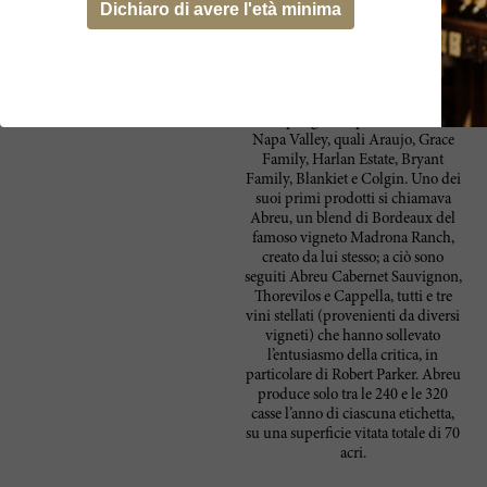
che il tempo passava, ha iniziato ad
Dichiaro di avere l'età minima
appassionarsi alla viticoltura. Nel
1980 ha creato un’azienda
vitivinicola, prima di dare vita alla
propria tenuta. Abreu ha maturato
una lunga esperienza lavorando
con i più grandi produttori della
Napa Valley, quali Araujo, Grace
Family, Harlan Estate, Bryant
Family, Blankiet e Colgin. Uno dei
suoi primi prodotti si chiamava
Abreu, un blend di Bordeaux del
famoso vigneto Madrona Ranch,
creato da lui stesso; a ciò sono
seguiti Abreu Cabernet Sauvignon,
Thorevilos e Cappella, tutti e tre
vini stellati (provenienti da diversi
vigneti) che hanno sollevato
l’entusiasmo della critica, in
particolare di Robert Parker. Abreu
produce solo tra le 240 e le 320
casse l’anno di ciascuna etichetta,
su una superficie vitata totale di 70
acri.