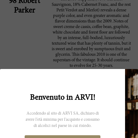
98 Robert
Sauvignon, 18% Cabernet Franc, and the rest
Parker
Petit Verdot and Merlot) reveals a dense
purple color, and even greater aromatic and
flavor dimensions than the 2009. Notes of
sweet creme de cassis, coffee bean, graphite,
white chocolate and forest floor are followed
by an intense, full-bodied, luxuriously
textured wine that has plenty of tannin, but it
is sweet and enrobed by sumptuous fruit and
glycerin. This fabulous 2010 is one of the
superstars of the vintage. It should continue
to evolve for 25-30 years.
Produttore
Benvenuto in ARVI!
Abreu Vineyards è stata fondata nel
Abreu Vineyard
1987 dal noto viticoltore David
Abreu, appartenente alla terza
Accedendo al sito di ARVI SA, dichiaro di
generazione originaria della Napa
avere l'età minima per l'acquisto e consumo
Valley. Il suo percorso ha avuto
di alcolici nel paese in cui risiedo.
inizio con dei lavoretti estivi a
Inglenook e Caymus e, man mano