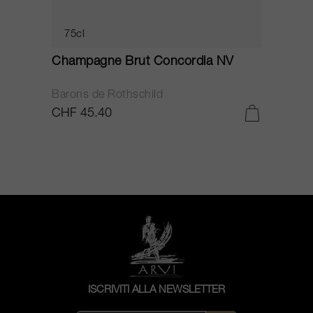
75cl
Champagne Brut Concordia NV
P
Barons de Rothschild
C
CHF 45.40
C
ISCRIVITI ALLA NEWSLETTER