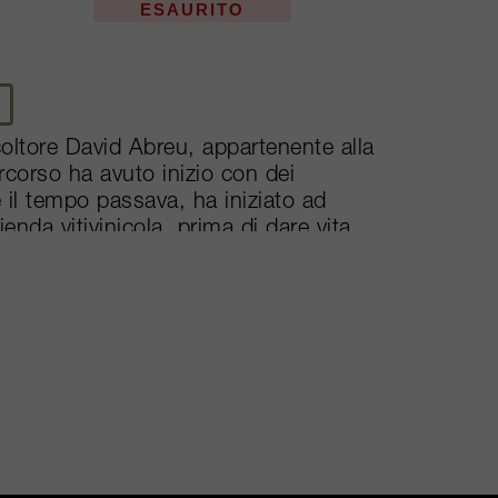
ESAURITO
coltore David Abreu, appartenente alla
ercorso ha avuto inizio con dei
il tempo passava, ha iniziato ad
enda vitivinicola, prima di dare vita
ienza lavorando con i più grandi
, Harlan Estate, Bryant Family,
mava Abreu, un blend di Bordeaux del
a ciò sono seguiti Abreu Cabernet
i (provenienti da diversi vigneti) che
are di Robert Parker. Abreu produce
ta, su una superficie vitata totale di