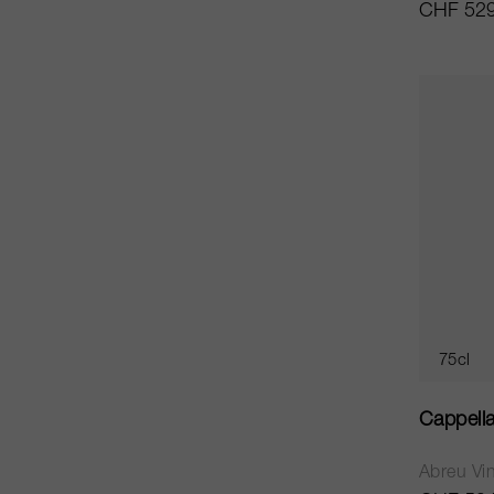
CHF 529
75cl
Cappell
Abreu Vi