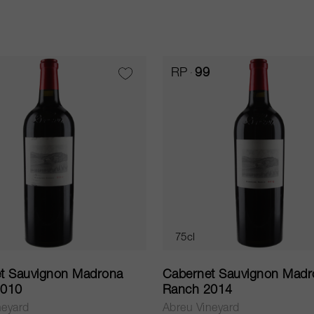
RP
99
75cl
t Sauvignon Madrona
Cabernet Sauvignon Madr
2010
Ranch 2014
neyard
Abreu Vineyard