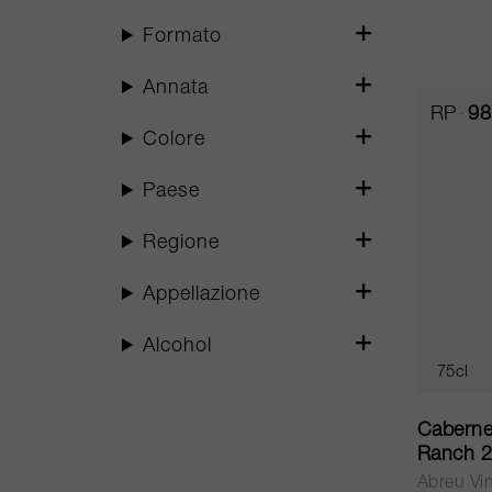
Formato
Annata
RP
98
Colore
Paese
Regione
Appellazione
Alcohol
75cl
Caberne
Ranch 
Abreu Vi