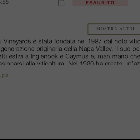
.55
ESAURITO
AGGIUNGI AL CARRELLO
MOSTRA ALTRI
 Vineyards è stata fondata nel 1987 dal noto viti
 generazione originaria della Napa Valley. Il suo p
etti estivi a Inglenook e Caymus e, man mano che 
sionarsi alla viticoltura. Nel 1980 ha creato un’azi
propria tenuta. Abreu ha maturato una lunga esper
i più
ttori della Napa Valley, quali Araujo, Grace Family
iet e Colgin. Uno dei suoi primi prodotti si chia
o vigneto Madrona Ranch, creato da lui stesso; 
gnon, Thorevilos e Cappella, tutti e tre vini stellat
 sollevato l’entusiasmo della critica, in particol
tra le 240 e le 320 casse l’anno di ciascuna etichet
ri.