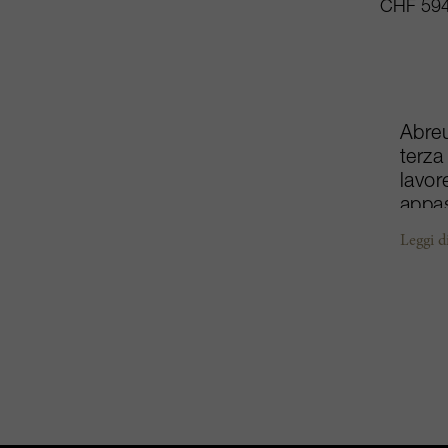
CHF 594
Abreu
terza
lavor
appas
alla 
Leggi d
produ
Blank
famos
Sauvi
hanno
solo 
70 ac