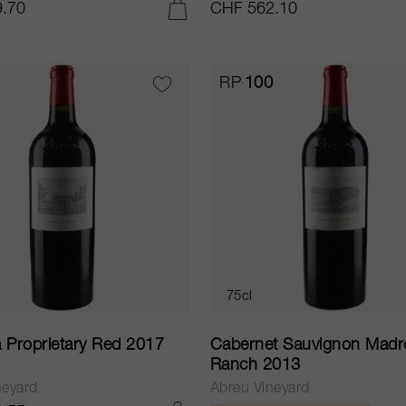
.70
CHF 562.10
AGGIUNGI AL CARRELLO
RP
100
75cl
a Proprietary Red 2017
Cabernet Sauvignon Madr
Ranch 2013
neyard
Abreu Vineyard