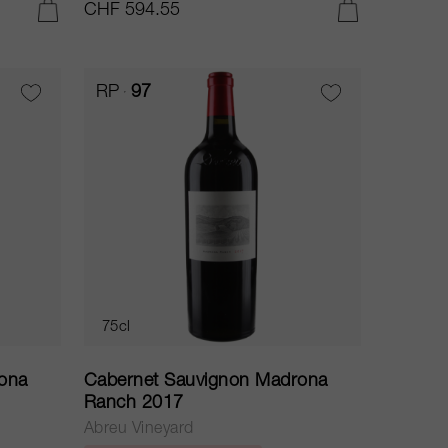
CHF 594.55
AGGIUNGI AL CARRELLO
AGGIUNGI AL CARRELLO
RP
97
75cl
ona
Cabernet Sauvignon Madrona
Ranch 2017
Abreu Vineyard