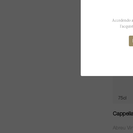
CHF 475
Accedendo al
l'acquis
RP
96
75cl
Cappell
Abreu Vi