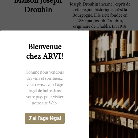
Maison Joseph
Joseph Drouhin incarne l'esprit de
Drouhin
cette région historique qu’est la
Bourgogne. Elle a été fondée en
1880 par Joseph Drouhin,
originaire de Chablis. En 1918,
celui-ci a rapidement passé le
flambeau à son fils Maurice et
l’entreprise a acquis le vignoble
Bienvenue
mythique de Beaune, le Clos des
Mouches. La quatrième génération
chez ARVI!
des Drouhin est aujourd’hui aux
commandes d’une des plus
grandes propriétés
Comme nous vendons
bourguignonnes, qui compte
des vins et spiritueux,
environ 73 hectares de vignes. La
vous devez avoir l'âge
famille est à l’origine de nombreux
légal de boire dans
vins issus de près de 90
votre pays pour visiter
appellations différentes. Ses
notre site Web.
vignobles quadrillent la région
toute entière, de Chablis à la Côte
de Nuits, la Côte de Beaune et la
J'ai l'âge légal
Côte Chalonnaise, mais la majorité
d'entre eux sont classés Premier et
Grand Crus sur certains des
meilleurs terroirs de Musigny et de