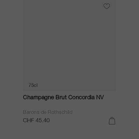
75cl
Champagne Brut Concordia NV
P
Barons de Rothschild
C
CHF 45.40
C