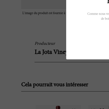
L'image du produit est fournie à titre d'illustration uniquement e
Comme nous vendo
caractéristiques réelles du vin
de boi
Producteur
La Jota Vineyard Co.
Cela pourrait vous intéresser