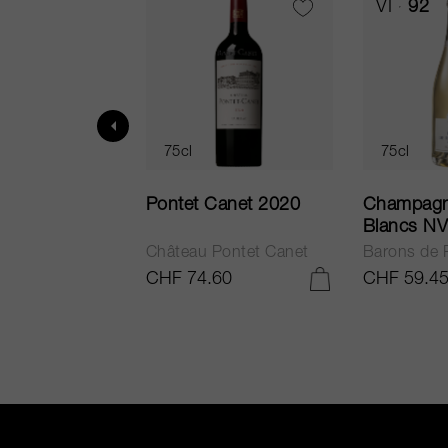
VI
92
75cl
75cl
ne Brut
Pontet Canet 2020
Champagn
ia NV
Blancs NV
e Rothschild
Château Pontet Canet
Barons de 
40
CHF 74.60
CHF 59.4
AJOUTER AU PANIER
AJOUTER AU PANIER