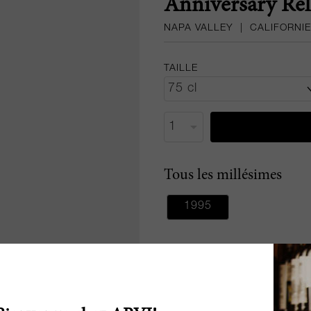
Anniversary Rel
NAPA VALLEY
|
CALIFORNIE
TAILLE
Tous les millésimes
1995