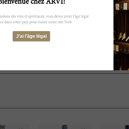
Bienvenue chez ARVI!
t peut ne pas refléter exactement les
ns des vins et spiritueux, vous devez avoir l'âge légal
.
re dans votre pays pour visiter notre site Web.
J'ai l'âge légal