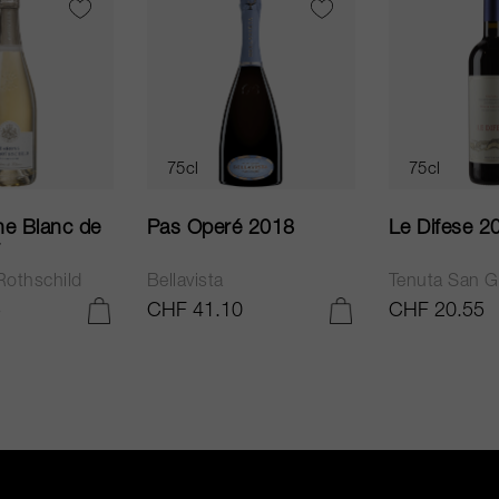
75cl
75cl
e Blanc de
Pas Operé 2018
Le Difese 2
Rothschild
Bellavista
Tenuta San G
5
CHF 41.10
CHF 20.55
AJOUTER AU PANIER
AJOUTER AU PANIER