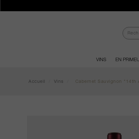
VINS
EN PRIME
Accueil
/
Vins
/
Cabernet Sauvignon "14th 