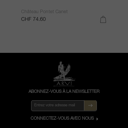
Château Pontet Canet
B
CHF 74.60
C
ABONNEZ-VOUS À LA NEWSLETTER
CONNECTEZ-VOUS AVEC NOUS