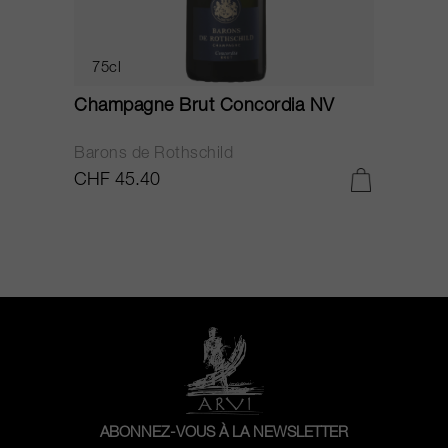
75cl
Champagne Brut Concordia NV
P
Barons de Rothschild
C
CHF 45.40
C
ABONNEZ-VOUS À LA NEWSLETTER