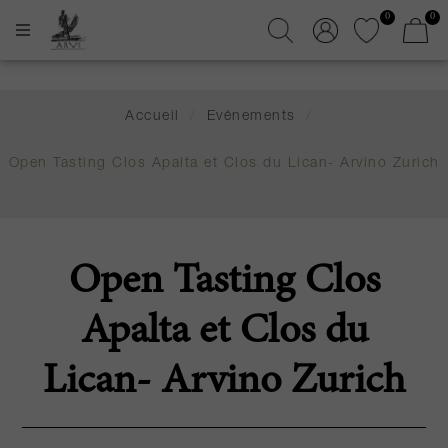
0
0
Accueil
/
Evénements
/
Open Tasting Clos Apalta et Clos du Lican- Arvino Zurich
Open Tasting Clos
Apalta et Clos du
Lican- Arvino Zurich