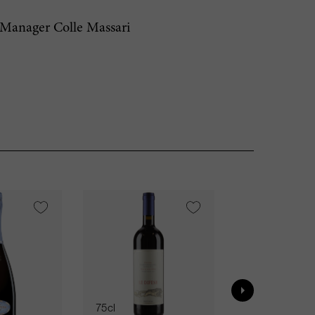
 Manager Colle Massari
VI
95
75cl
75cl