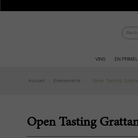
VINS
EN PRIME
Accueil
/
Evénements
/
Open Tasting Gratt
Open Tasting Grattam