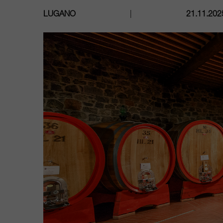
LUGANO
|
21.11.202