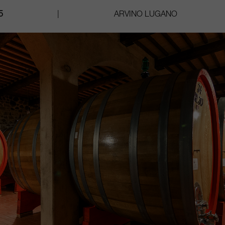
5
|
ARVINO LUGANO