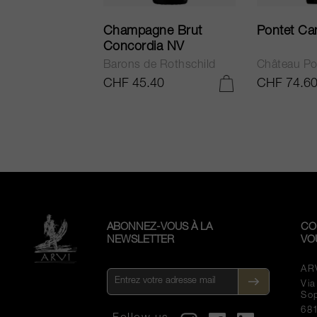
ur in Tuscany
Champagne Brut
Pontet Ca
Concordia NV
Barons de Rothschild
Château Po
.25
CHF 45.40
CHF 74.6
AJOUTER AU PANIER
AJOUTER AU PANIER
ABONNEZ-VOUS À LA
CO
NEWSLETTER
VO
AR
Vi
So
68