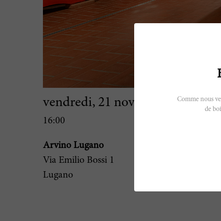
Comme nous vendo
vendredi, 21 novembre 2025
de boi
16:00
Arvino Lugano
Via Emilio Bossi 1
Lugano