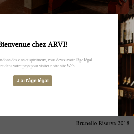
Bienvenue chez ARVI!
ns des vins et spiritueux, vous devez avoir l'âge légal
re dans votre pays pour visiter notre site Web.
Liste des vins
Vermentino Grattamacc
J'ai l'âge légal
Grattamacco 2021
Alberello 2022
Rosso di Montalcino Pog
Brunello 2019
Brunello Riserva 2018