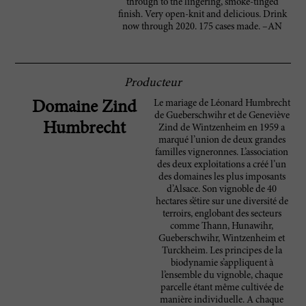
through to the lingering, smoke-tinged
finish. Very open-knit and delicious. Drink
now through 2020. 175 cases made. –AN
Producteur
Le mariage de Léonard Humbrecht
Domaine Zind
de Gueberschwihr et de Geneviève
Humbrecht
Zind de Wintzenheim en 1959 a
marqué l’union de deux grandes
familles vigneronnes. L’association
des deux exploitations a créé l’un
des domaines les plus imposants
d’Alsace. Son vignoble de 40
hectares s’étire sur une diversité de
terroirs, englobant des secteurs
comme Thann, Hunawihr,
Gueberschwihr, Wintzenheim et
Turckheim. Les principes de la
biodynamie s’appliquent à
l’ensemble du vignoble, chaque
parcelle étant même cultivée de
manière individuelle. A chaque