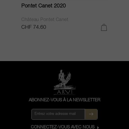
Pontet Canet 2020
C
Château Pontet Canet
B
CHF 74.60
C
ABONNEZ-VOUS À LA NEWSLETTER
CONNECTEZ-VOUS AVEC NOUS