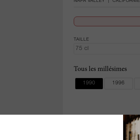
NAPA VALLEY
|
CALIFORNIE
TAILLE
Tous les millésimes
1990
1996