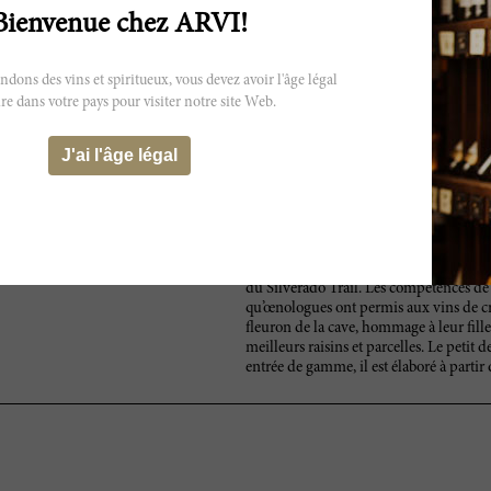
Bienvenue chez ARVI!
t peut ne pas refléter exactement les
.
ns des vins et spiritueux, vous devez avoir l'âge légal
re dans votre pays pour visiter notre site Web.
J'ai l'âge légal
Dalla Valle a été propulsé sur la scène
Gustav et Naoko Dalla Valle ont acheté 
vignoble domine la Napa Valley sur une
du Silverado Trail. Les compétences de 
qu’œnologues ont permis aux vins de c
fleuron de la cave, hommage à leur fille,
meilleurs raisins et parcelles. Le peti
entrée de gamme, il est élaboré à partir