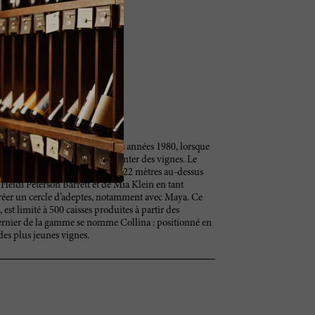
 vinicole de la Napa au début des années 1980, lorsque
la propriété et commencé à planter des vignes. Le
 terrasse en coteau perchée à 122 mètres au-dessus
Heidi Peterson Barrett et de Mia Klein en tant
réer un cercle d’adeptes, notamment avec Maya. Ce
 est limité à 500 caisses produites à partir des
t dernier de la gamme se nomme Collina : positionné en
 des plus jeunes vignes.