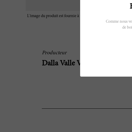
L'image du produit est fournie à titre d'illustration uniquement e
caractéristiques réelles du vin
Comme nous vendo
de boi
Producteur
Dalla Valle Vineyards