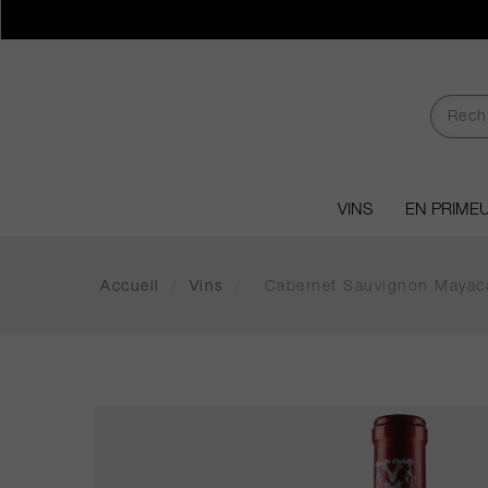
VINS
EN PRIME
Accueil
/
Vins
/
Cabernet Sauvignon Maya