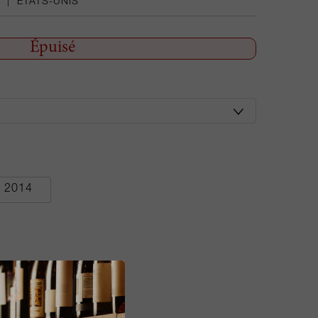
|
ÉTATS-UNIS
Épuisé
2014