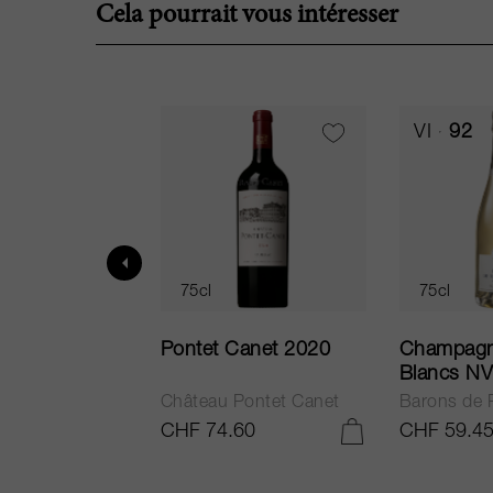
Cela pourrait vous intéresser
VI
92
75cl
75cl
ne Brut
Pontet Canet 2020
Champagn
ia NV
Blancs NV
e Rothschild
Château Pontet Canet
Barons de 
40
CHF 74.60
CHF 59.4
AJOUTER AU PANIER
AJOUTER AU PANIER