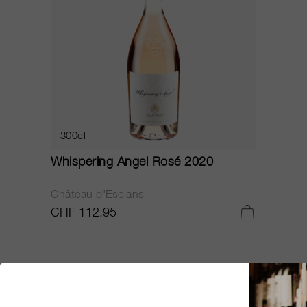
300cl
Whispering Angel Rosé 2020
Château d'Esclans
CHF 112.95
JS
92