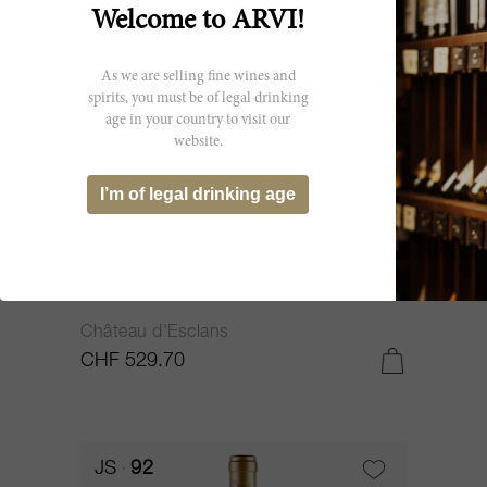
Welcome to ARVI!
As we are selling fine wines and
spirits, you must be of legal drinking
age in your country to visit our
website.
I’m of legal drinking age
900cl
Whispering Angel Rosé 2021
Château d'Esclans
CHF 529.70
JS
92