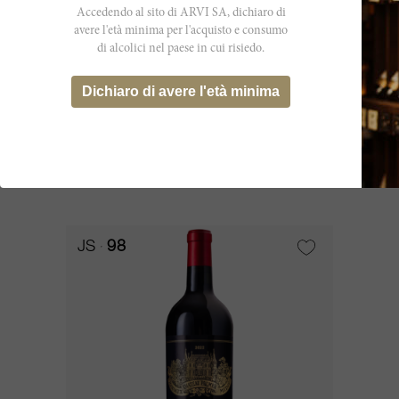
Accedendo al sito di ARVI SA, dichiaro di
avere l'età minima per l'acquisto e consumo
di alcolici nel paese in cui risiedo.
1500cl
Dichiaro di avere l'età minima
Palmer 2017
Château Palmer
CHF 6’431.95
JS
98