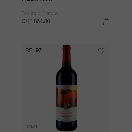
Palazzi 2020
Tenuta di Trinoro
CHF 864.80
RP
97
150cl