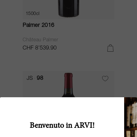
1500cl
Palmer 2016
Château Palmer
CHF 8’539.90
JS
98
Benvenuto in ARVI!