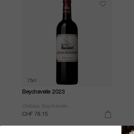
75cl
Beychevelle 2023
Château Beychevelle
CHF 78.15