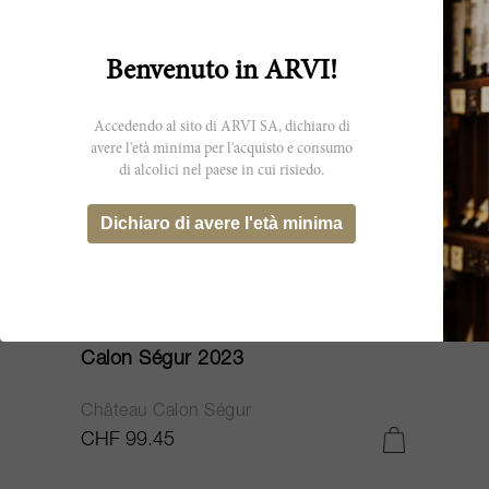
Benvenuto in ARVI!
Accedendo al sito di ARVI SA, dichiaro di
avere l'età minima per l'acquisto e consumo
di alcolici nel paese in cui risiedo.
Dichiaro di avere l'età minima
75cl
Calon Ségur 2023
Château Calon Ségur
CHF 99.45