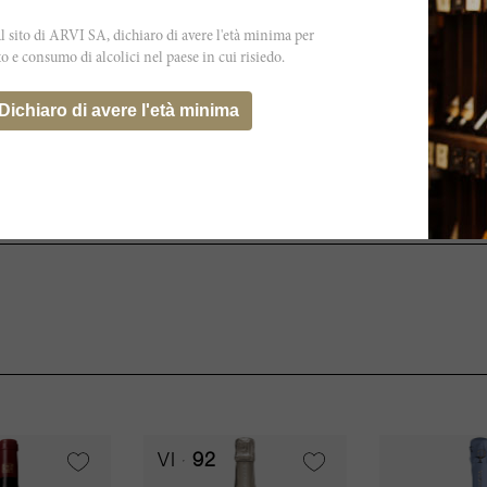
 sito di ARVI SA, dichiaro di avere l'età minima per
to e consumo di alcolici nel paese in cui risiedo.
otrebbe non rispecchiare esattamente
.
Dichiaro di avere l'età minima
VI
92