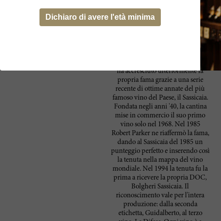
Dichiaro di avere l'età minima
Produttore
Tenuta San Guido, la tenuta
Tenuta San Guido
vinicola più emblematica d'Italia,
ha accresciuto ulteriormente la
propria fama grazie a una serie
recente di ottime annate del più
famoso vino del Paese, il Sassicaia.
Fondata negli anni '40, la cantina
mise in commercio il suo primo
vino solo nel 1968. Nel 1985
Robert Parker ne riaffermò la fama,
dando al Sassicaia del 1985 un
punteggio perfetto e inserendo così
la tenuta nella mappa del vino
mondiale. Nel 1994 la tenuta fu la
prima a ricevere la propria DOC,
Bolgheri Sassicaia. Il
riconoscimento vale per l'intera
produzione: dalla seconda
etichetta, Guidalberto, al terzo