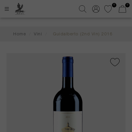
0
0
Home
/
Vini
/
Guidalberto (2nd Vin) 2016