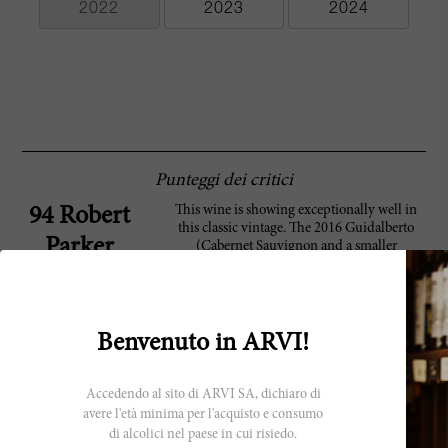
2022
2023
2024
Punteggi dei critici
This wine is showing exceptionally well in
94 Robert
this classic vintage. The 2016 Guidalberto
Parker
(Cabernet Sauvignon and a smaller
percentage of Merlot) opens to a full and
generous bouquet and a beautifully rich and
velvety appearance. This edition of Tenuta
San Guido's mid-level wine offers a bigger
aromatic profile, more texture and more
Benvenuto in ARVI!
volume as well. Dark cherry and blackberry
segue to spice, tar, leather and sweet fruit at
the end. The mouthfeel is elegantly shaped,
Accedendo al sito di ARVI SA, dichiaro di
silky and nuanced. This may well be the best
avere l'età minima per l'acquisto e consumo
vintage of Guidalberto I have yet to taste—
di alcolici nel paese in cui risiedo.
and you can get this wine at a great price too.