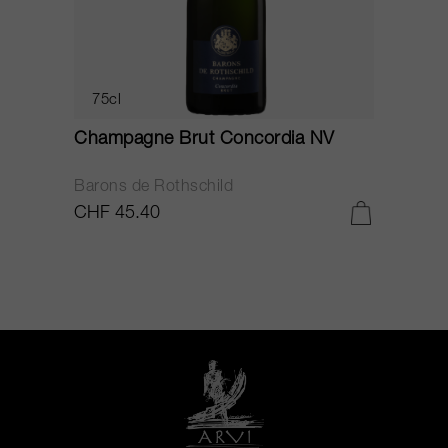
75cl
Champagne Brut Concordia NV
P
Barons de Rothschild
C
CHF 45.40
C