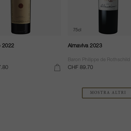
75cl
 2022
Almaviva 2023
.80
CHF 89.70
AGGIUNGI AL CARRELLO
MOSTRA ALTRI