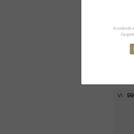
Accedendo al
75cl
l'acquis
Clos Ap
Domaines
CHF 94.
VI
99