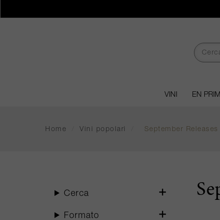
VINI
EN PRI
Home
/
Vini popolari
/
September Releases
Se
Cerca
Formato