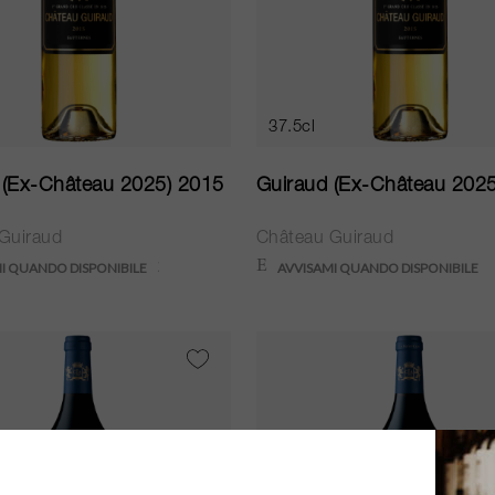
37.5cl
 (Ex-Château 2025) 2015
Guiraud (Ex-Château 202
Guiraud
Château Guiraud