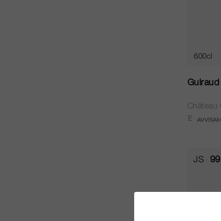
600cl
Guiraud
Château 
JS
99