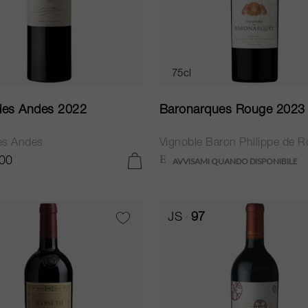
75cl
des Andes 2022
Baronarques Rouge 2023
es Andes
00
AGGIUNGI AL CARRELLO
JS
97