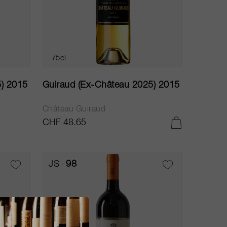
75cl
5) 2015
Guiraud (Ex-Château 2025) 2015
Château Guiraud
CHF 48.65
AGGIUNGI AL CARRELLO
JS
98