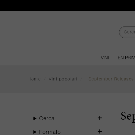
VINI
EN PRI
Home
/
Vini popolari
/
September Releases
Se
Cerca
Formato