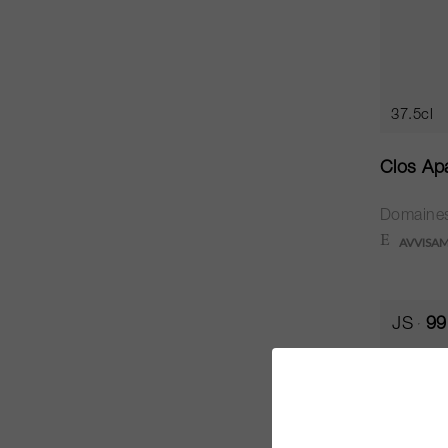
37.5cl
Clos Ap
Domaines
JS
99