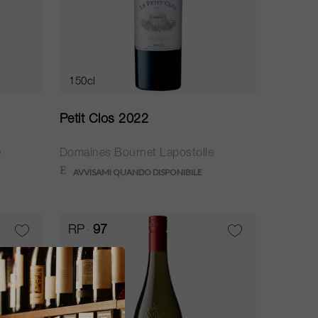
150cl
Petit Clos 2022
e
Domaines Bournet Lapostolle
RP
97