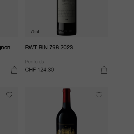
75cl
gnon
RWT BIN 798 2023
Penfolds
CHF 124.30
AGGIUNGI AL CARRELLO
AGGIUNGI AL CARRELLO