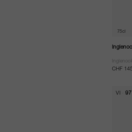
75cl
Ingleno
Inglenoo
CHF 145
VI
97