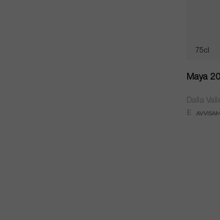
75cl
Maya 2
Dalla Val