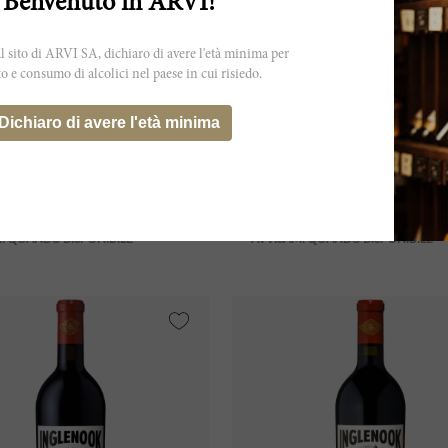
Benvenuto in ARVI!
 sito di ARVI SA, dichiaro di avere l'età minima per
to e consumo di alcolici nel paese in cui risiedo.
150cl
Dichiaro di avere l'età minima
alta 2022
Clos Apalta 2022
 Bournet Lapostolle
Domaines Bournet Lapostoll