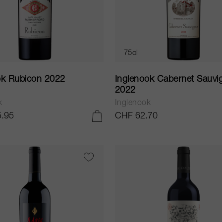
75cl
ok Rubicon 2022
Inglenook Cabernet Sauvi
2022
k
Inglenook
.95
CHF 62.70
AGGIUNGI AL CARRELLO