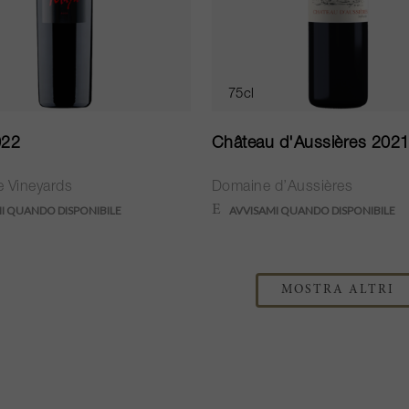
75cl
022
Château d'Aussières 202
le Vineyards
Domaine d’Aussières
MOSTRA ALTRI