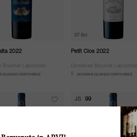
37.5cl
alta 2022
Petit Clos 2022
 Bournet Lapostolle
Domaines Bournet Lapostoll
JS
99