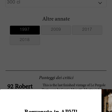
Altre annate
1997
2009
2017
2018
Punteggi dei critici
This is the last finished vintage of Le Pergole
92 Robert
Torte seen by Sergio Manetti. Martino's father
Parker
would die three years later in 2000. The 1997
Le Pergole Torte is an impressive wine that
shows a tight and slightly nervous
personality. The wine opens very slowly and