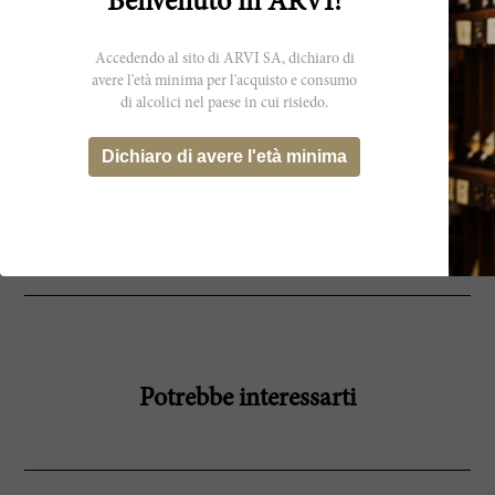
Benvenuto in ARVI!
with timid footsteps to eventually reveal a
full and generous disposition. Of course, the
popular winemaking style back in 1997 saw
Accedendo al sito di ARVI SA, dichiaro di
wines with big extract and lots of oak. Many
of these expressions appear tired and
avere l'età minima per l'acquisto e consumo
oxidized today. That's why an intact and
di alcolici nel paese in cui risiedo.
linear wine like this is such a special treat.
Dichiaro di avere l'età minima
Produttore
Montevertine
Potrebbe interessarti