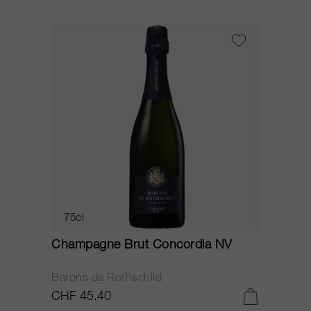
75cl
Champagne Brut Concordia NV
P
Barons de Rothschild
C
CHF 45.40
C