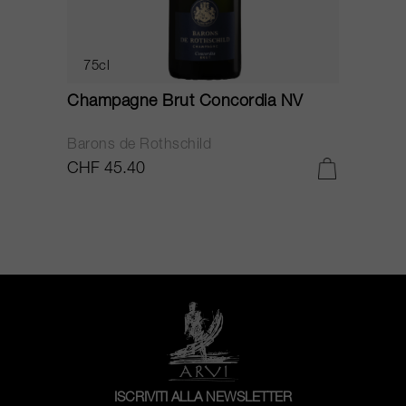
75cl
Champagne Brut Concordia NV
P
Barons de Rothschild
C
CHF 45.40
C
ISCRIVITI ALLA NEWSLETTER