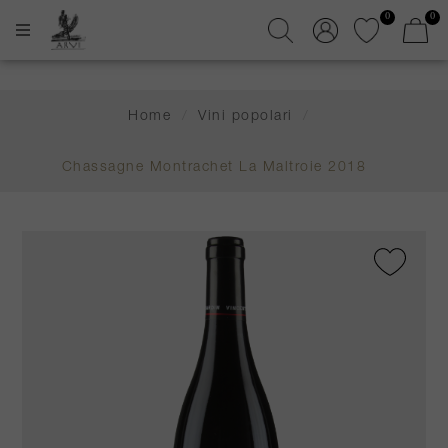
0
0
Home
/
Vini popolari
/
Chassagne Montrachet La Maltroie 2018