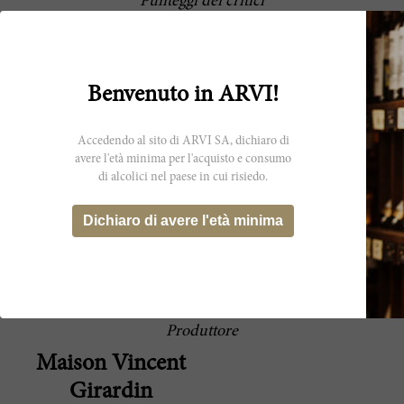
Punteggi dei critici
Bursting with aromas of cherries, raspberries,
90 Robert
sweet soil tones and licorice, the 2018
Parker
Chassagne-Montrachet 1er Cru La Maltroie
is medium-bodied, bright and lively, with an
Benvenuto in ARVI!
elegantly fine-boned profile even in this
inherently powerful vintage. It's a terrific
cuvée from Eric Germain and his team.
Accedendo al sito di ARVI SA, dichiaro di
Bursting with aromas of cherries, raspberries,
avere l'età minima per l'acquisto e consumo
90 Robert
sweet soil tones and licorice, the 2018
di alcolici nel paese in cui risiedo.
Parker
Chassagne-Montrachet 1er Cru La Maltroie
is medium-bodied, bright and lively, with an
Dichiaro di avere l'età minima
elegantly fine-boned profile even in this
inherently powerful vintage. It's a terrific
cuvée from Eric Germain and his team.
Produttore
Maison Vincent
Girardin