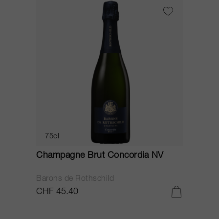
75cl
Champagne Brut Concordia NV
P
Barons de Rothschild
C
CHF 45.40
C