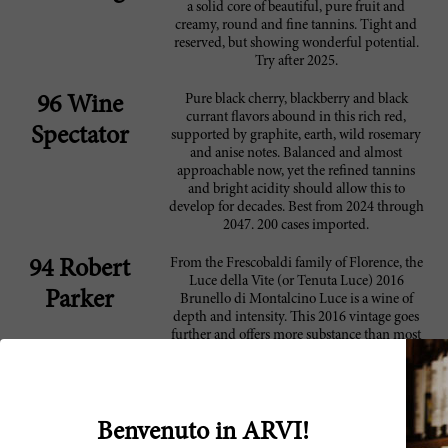
a solid core of beautiful, pure fruit and
creamy, round and fine tannins. Tight and
reserved, but showing wonderful potential.
Try after 2025.
Pure black cherry, blackberry and black
96 Wine
currant flavors abound in this rich red,
Spectator
supported by graphite, earth, wild rosemary
and anise notes. Balanced and almost
approachable now, yet the refined tannins
and bright acidity should allow this to
develop for decades. Best from 2024 through
2047. 200 cases imported.
From the Frescobaldi family of Florence, the
94 Robert
Luce della Vite (or Tenuta Luce) 2016
Parker
Brunello di Montalcino Luce is a wine of
depth and intensity. This 2016 vintage goes
further and offers more substance than most
of the recent vintages we've seen. It reveals a
dark color and appearance with cocktail
cherry, balsam spice and a touch of white
chocolate. The tannins are dry, but the wine
compensates with a good dose of that
Benvenuto in ARVI!
concentrated fruit richness that defines this