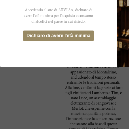
classic vintage. This is a 30,000-bottle release.
Accedendo al sito di ARVI SA, dichiaro di
avere l'età minima per l'acquisto e consumo
di alcolici nel paese in cui risiedo.
Produttore
Dichiaro di avere l'età minima
Questa joint venture tra due delle
Luce della Vite
figure principali del mondo del
vino, Vittorio Frescobaldi e Robert
Mondavi, è iniziata nei primi anni
'90. La collaborazione si basa
sull'obiettivo comune di offrire al
mondo un vino davvero unico e
appassionato di Montalcino,
includendo al tempo stesso
entrambe le tradizioni personali.
Alla fine, vent’anni fa, grazie ai loro
figli vinificatori Lamberto e Tim, è
nato Luce, un assemblaggio
elettrizzante di Sangiovese e
Merlot, che esprime con la
massima qualità la potenza,
l'innovazione e la concentrazione
che stanno alla base di questa