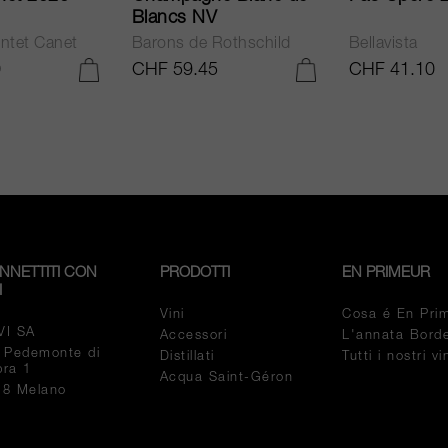
Blancs NV
ntet Canet
Barons de Rothschild
Bellavista
0
CHF 59.45
CHF 41.10
AGGIUNGI AL CARRELLO
AGGIUNGI AL CARRELLO
NNETTITI CON
PRODOTTI
EN PRIMEUR
I
Vini
Cosa é En Pri
VI SA
Accessori
L'annata Bord
a Pedemonte di
Distillati
Tutti i nostri v
pra 1
Acqua Saint-Géron
18 Melano