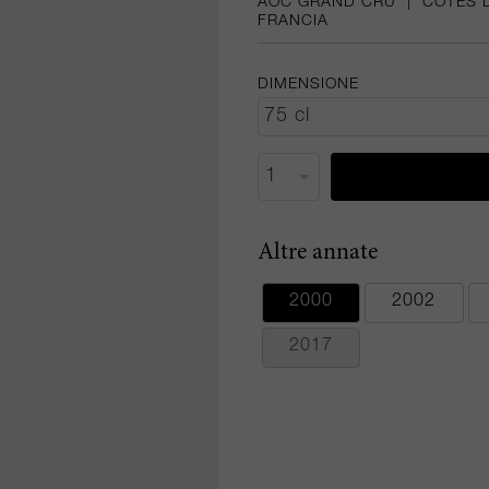
AOC GRAND CRU
|
CÔTES 
FRANCIA
DIMENSIONE
Altre annate
2000
2002
2017