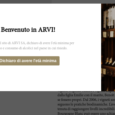
otrebbe non rispecchiare esattamente
.
Benvenuto in ARVI!
 sito di ARVI SA, dichiaro di avere l'età minima per
to e consumo di alcolici nel paese in cui risiedo.
Etienne Sauzet creò la casa vinicola che
costituita da circa 12 ettari di vigneti 
Dichiaro di avere l'età minima
Puligny. Nel 1974, alla morte di Etienne,
ulteriormente la qualità della produzio
fu suddivisa per motivi di eredità tra i 
decise di staccare la propria parte per c
originaria 8 ettari. Oggigiorno, produ
proprie che acquistate, tutte da Puligny
vigneti originali Sauzet, i vigneti acquis
dalla figlia Emilie con il marito, Benoît 
se fossero propri. Dal 2006, i vigneti so
seguono le pratiche biodinamiche. L’ave
tenuta di raggiungere livelli incredibili
Bourgogne Blanc può essere uno schianto