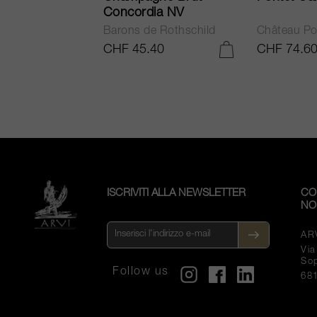
Concordia NV
Barons de Rothschild
Château Po
.25
CHF 45.40
CHF 74.6
AGGIUNGI AL CARRELLO
AGGIUNGI AL CARRELLO
ISCRIVITI ALLA NEWSLETTER
CO
NO
AR
Vi
So
Follow us
68