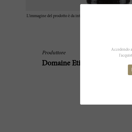
L'immagine del prodotto è da intendersi a scopo illustrativo e p
le caratteristiche reali del vino
Accedendo al
Produttore
l'acquis
Domaine Etienne Sauzet