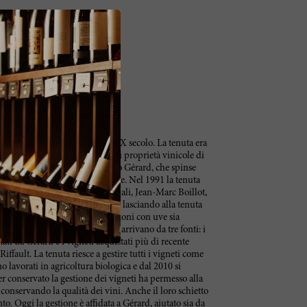
 porta il suo nome a metà del XX secolo. La tenuta era
ed era nota come una delle grandi proprietà vinicole di
 l’attività fu rilevata dal genero Gérard, che spinse
ne e la reputazione del Domaine. Nel 1991 la tenuta
tre nipoti di Etienne, uno dei quali, Jean-Marc Boillot,
reare una propria Casa vinicola, lasciando alla tenuta
cono una miriade di denominazioni con uve sia
 o Chassagne. Le uve comprate arrivano da tre fonti: i
tati da Gérard e i vigneti acquistati più di recente
Riffault. La tenuta riesce a gestire tutti i vigneti come
no lavorati in agricoltura biologica e dal 2010 si
r conservato la gestione dei vigneti ha permesso alla
 conservando la qualità dei vini. Anche il loro schietto
. Oggi la gestione è affidata a Gérard, aiutato sia da