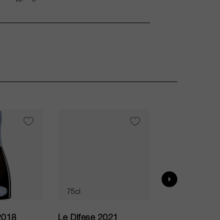
VI
95
75cl
75cl
2018
Le Difese 2021
Caro 2020