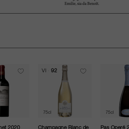
Emilie, sia da Benoît.
VI
92
75cl
75cl
net 2020
Champagne Blanc de
Pas Operé 