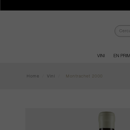
VINI
EN PRI
Home
/
Vini
/
Montrachet 2000