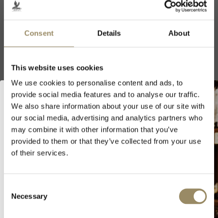
DIMENSIONE
FORMATO
Consent
Details
About
AGGIUNGI AL CARRELLO
This website uses cookies
Altre annate
We use cookies to personalise content and ads, to
provide social media features and to analyse our traffic.
2021
We also share information about your use of our site with
our social media, advertising and analytics partners who
Benvenuto in ARVI!
may combine it with other information that you’ve
provided to them or that they’ve collected from your use
Accedendo al sito di ARVI SA, dichiaro di
of their services.
avere l'età minima per l'acquisto e consumo
Produttore
di alcolici nel paese in cui risiedo.
Il Domaine Dujac ha una storia
Domaine Dujac
Consent
relativamente recente, essendo
Dichiaro di avere l'età minima
Necessary
Selection
stato fondato solo nei tardi anni
Sessanta. Un allora giovane Jacques