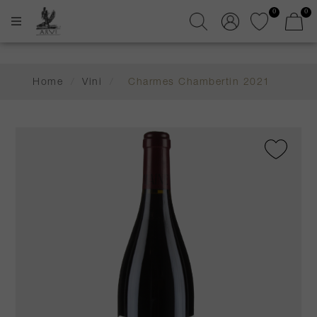
0
0
Home
/
Vini
/
Charmes Chambertin 2021