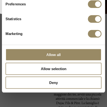
Seysses arrivò in Borgogna senza
Preferences
avere alle spalle nessun
background viticolo. Il padre era
un ricco uomo d’affari, proprietario
di una fabbrica di biscotti e un
Statistics
autentico gourmet e bon vivant.
Dopo una breve esperienza in
ambito bancario e nell'attività
Marketing
dolciaria, Jacques arrivò in
Borgogna per imparare a fare il
vino, trovò una tenuta in rovina a
Morey-Saint-Denis (Domaine
Graillet), l’acquistò e le diede il
Allow all
proprio nome. La tenuta si fece
presto un’ottima reputazione e nel
corso degli anni Jacques passò man
Allow selection
mano le redini ai tre figli Jeremy,
Alec e Paul. Oggi la famiglia
possiede oltre 15 ettari di vigneti,
dispersi su oltre 16 denominazioni,
Deny
che producono vini sia rossi che
bianchi. Nel 2000, Jeremy, il figlio
maggiore dei tre, avviò una piccola
attività commerciale e la chiamò
Dujac Fils & Père. La famiglia è