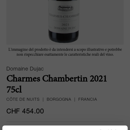
L'immagine del prodotto è da intendersi a scopo illustrativo e potrebbe
non rispecchiare esattamente le caratteristiche reali del vino.
Domaine Dujac
Charmes Chambertin 2021
75cl
CÔTE DE NUITS
|
BORGOGNA
|
FRANCIA
CHF 454.00