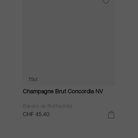
75cl
Champagne Brut Concordia NV
P
Barons de Rothschild
C
CHF 45.40
C