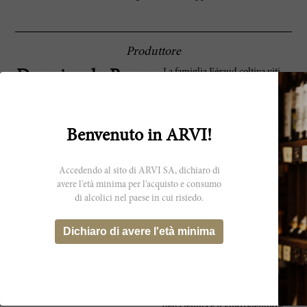
Produttore
La famiglia Féraud coltiva viti,
Domaine du Pegau
olivi e ciliegi dal 1670. Tuttavia,
Domaine du Pégau fu fondato solo
nel 1987 dal visionario di famiglia,
Laurence Féraud. Coprendo oltre
Benvenuto in ARVI!
20 ettari a Châteauneuf-du-Pape, i
vigneti sono suddivisi in tre grandi
parcelle. Domaine du Pégau
produce Châteauneuf-du-Pape
Accedendo al sito di ARVI SA, dichiaro di
tradizionali e probabilmente i vini
avere l'età minima per l'acquisto e consumo
più straordinari e longevi della
di alcolici nel paese in cui risiedo.
denominazione. L'assemblaggio di
punta, Cuvée da Capo, molto
Dichiaro di avere l'età minima
concentrato, è diventato uno dei
vini più ricercati della Valle del
Rodano. Prodotto solo nelle annate
migliori, l'uva proviene
esclusivamente dalle viti più
vecchie e dalle migliori parcelle
della tenuta e il vino ottenuto è