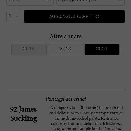
AGGIUNGI AL CARRELLO
Altre annate
2016
2018
2021
Punteggi dei critici
A unique style of Rhone rosé that’s both soft
92 James
and delicate, with a lovely creamy texture on
Suckling
the medium-bodied palate. Restrained
cranberry fruit and delicate herb freshness.
Long, warm and supple finish. Drink now.