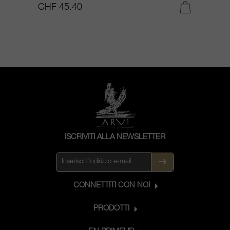
CHF 45.40
C
ISCRIVITI ALLA NEWSLETTER
CONNETTITI CON NOI
PRODOTTI