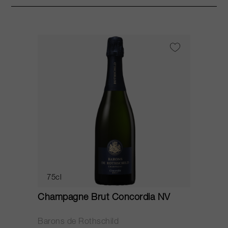
75cl
Champagne Brut Concordia NV
P
Barons de Rothschild
C