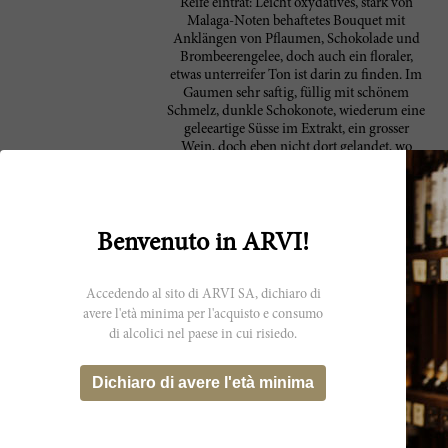
Reife eintrat: Leicht oxydatives, stark von
Malaga-Noten behaftetes Bouquet mit
Anklängen von Pflaumen, Schokolade und
Brombeerengelee, doch auch ein floraler,
etwas unterreifer Ton ist darin zu finden. Im
Gaumen sehr saftig, füllig mit schönem
Schmelz, dunkle Schokonote, wiederum eine
geleeartige Süsse im Extrakt, ein grosser
Wein, doch eben nicht dort gelandet, wo
man ihn gerne gesehen hätte. Die oxydative
Note wird sich nun laufend verstärken.
(17/20). 11: Weit gefehlt mit meiner
Primeur-Einschätzung. Ich habe davon ein
ziemlich grosses Lot gekauft, ohne zuvor
Benvenuto in ARVI!
nachzuschauen, was ich damals darüber
schreib. Zum Glück, denn sonst hätte ich
diesen Wein wohl nicht gekauft. Heute ist
Accedendo al sito di ARVI SA, dichiaro di
das ein ziemlicher 99er-Angélus-
avere l'età minima per l'acquisto e consumo
Konkurrent. Logisch - ist ja auch sein
di alcolici nel paese in cui risiedo.
Nachbar könnte man behaupten. Der Wein
ist noch recht jung, hat feine Rauchnoten
und unglaublich viel Cassis, also ausgeprägte
Dichiaro di avere l'età minima
schwarze Johannisbeeren die sich mit
Joschtabeeren, Mocca und Lakritze
vermischen. Sehr fleischig, konzentriert und