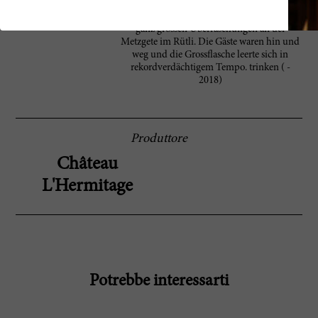
ziemlich beeindruckend. Noch mindestens 5
Jahre Genussgarantie. 11: Das war einer der
ganz grossen Überraschungen an der
Metzgete im Rütli. Die Gäste waren hin und
weg und die Grossflasche leerte sich in
rekordverdächtigem Tempo. trinken ( -
2018)
Produttore
Château
L'Hermitage
Potrebbe interessarti