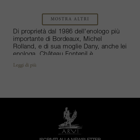
MOSTRA ALTRI
Di proprietà dal 1986 dell'enologo più
importante di Bordeaux, Michel
Rolland, e di sua moglie Dany, anche lei
enologa, Château Fontenil è
probabilmente la tenuta più nota di
Leggi di più
Fronsac. È famosa non solo per i suoi
proprietari, ma anche per la cuvée
spéciale Défi de Fontenil, nata da una
questione burocratica. Nel 2000, per
evitare che la pioggia annacquasse le
sue uve, Rolland mise dei teli di
plastica tra i filari di una particella delle
sue vigne in modo che l’acqua si
raccogliesse nei fossi ai lati della vigna.
Dato che questa è una pratica proibita