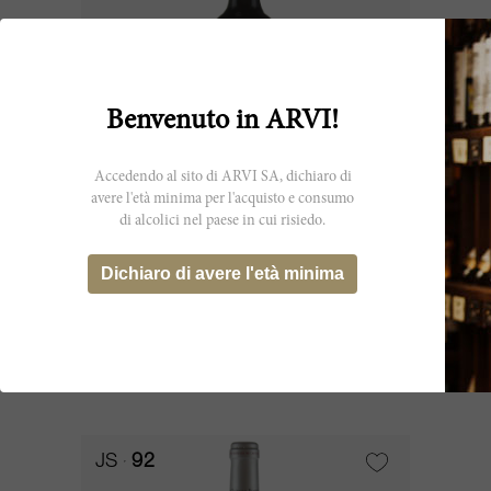
Benvenuto in ARVI!
Accedendo al sito di ARVI SA, dichiaro di
avere l'età minima per l'acquisto e consumo
di alcolici nel paese in cui risiedo.
1200cl
Fontenil 2019
Dichiaro di avere l'età minima
Château Fontenil
CHF 756.70
JS
92