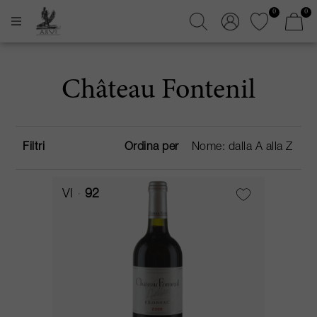
0
0
Château Fontenil
Filtri
Ordina per
VI
92