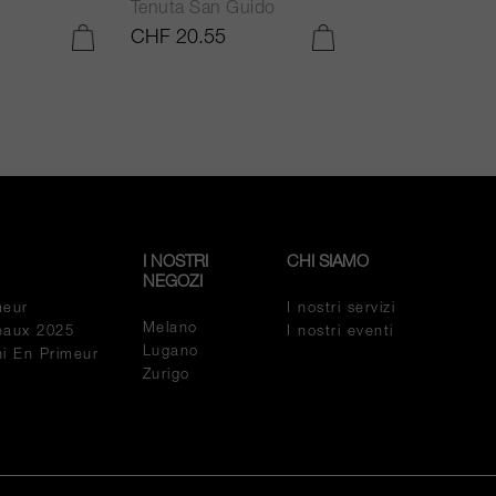
Tenuta San Guido
Bodegas Caro
CHF 20.55
CHF 54.05
AGGIUNGI AL CARRELLO
AGGIUNGI AL CARRELLO
I NOSTRI
CHI SIAMO
NEGOZI
meur
I nostri servizi
Melano
eaux 2025
I nostri eventi
Lugano
ini En Primeur
Zurigo