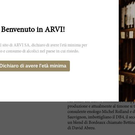
otrebbe non rispecchiare esattamente
.
Benvenuto in ARVI!
 sito di ARVI SA, dichiaro di avere l'età minima per
to e consumo di alcolici nel paese in cui risiedo.
Bryant Family Vineyard è stata una del
Dichiaro di avere l'età minima
all’inizio degli anni ‘90, insieme a Sc
Bryant, uomo d'affari nonché collezioni
1992, con uve provenienti da Pritchard 
Grazie all’aiuto del genio e del talento
molto favore e con il plauso del critico 
(1992 con 91 punti, seguiti da 1993, 1994
All’inizio del nuovo millennio, Philip
produzione e attualmente al timone si t
consulente enologo Michel Rolland e de
Sauvignon, imbottigliano il DB4, il sec
un blend di Bordeaux chiamato Bettina,
di David Abreu.