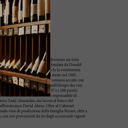
le prime cantine californiane a diventare un mito
reaming Eagle e Harlan Estate. Fu fondata da Donald
sta d’arte. La sua prima bottiglia fu la vendemmia
Hill, un vigneto piantato da lui stesso nel 1985.
 di Helen Turley, le prime annate vennero accolte con
Robert Parker, che li lanciò così nell’olimpo dei vini
, 1995, 1996 e 1997, tutti tra i 97 e i 100 punti).
pe Melka subentrò a Helen come responsabile di
rova Todd Alexander, che lavora al fianco del
ll’enotecnico David Abreu. Oltre al Cabernet
ondo vino di produzione della famiglia Bryant, oltre a
 con uve provenienti da tre degli eccezionali vigneti