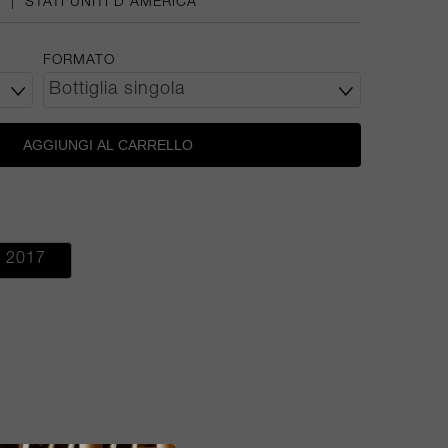
A
|
STATI UNITI D'AMERICA
FORMATO
AGGIUNGI AL CARRELLO
2017