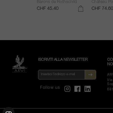
Barons de Rothschild
Château Po
.25
CHF 45.40
CHF 74.6
AGGIUNGI AL CARRELLO
AGGIUNGI AL CARRELLO
ISCRIVITI ALLA NEWSLETTER
CO
NO
AR
Vi
So
Follow us
68