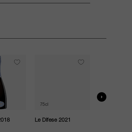
VI
95
75cl
75cl
2018
Le Difese 2021
Caro 2020