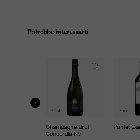
Potrebbe interessarti
75cl
75cl
ur in Tuscany
Champagne Brut
Pontet Ca
Concordia NV