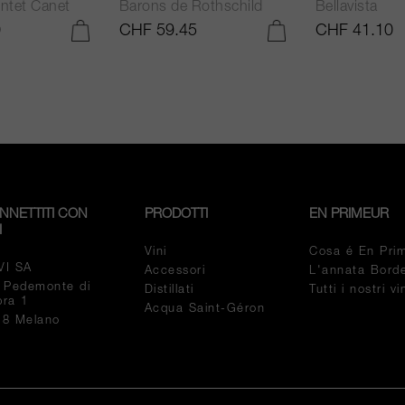
ntet Canet
Barons de Rothschild
Bellavista
0
CHF 59.45
CHF 41.10
AGGIUNGI AL CARRELLO
AGGIUNGI AL CARRELLO
NNETTITI CON
PRODOTTI
EN PRIMEUR
I
Vini
Cosa é En Pri
VI SA
Accessori
L'annata Bord
a Pedemonte di
Distillati
Tutti i nostri v
pra 1
Acqua Saint-Géron
18 Melano