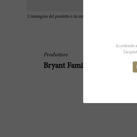
L'immagine del prodotto è da intendersi a scopo illustrativo e p
le caratteristiche reali del vino
Accedendo al
l'acquis
Produttore
Bryant Family Vineyard