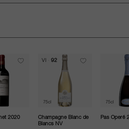
VI
92
75cl
75cl
net 2020
Champagne Blanc de
Pas Operé 
Blancs NV