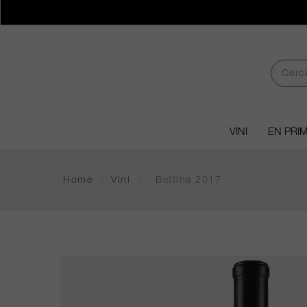
VINI
EN PRI
Home
/
Vini
/
Bettina 2017