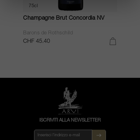
75cl
Champagne Brut Concordia NV
P
Barons de Rothschild
C
CHF 45.40
C
ISCRIVITI ALLA NEWSLETTER