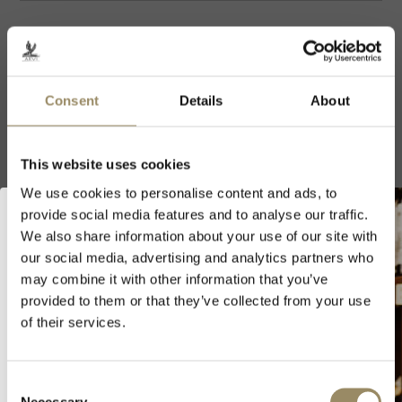
DIMENSIONE
FORMATO
Consent
Details
About
AGGIUNGI AL CARRELLO
This website uses cookies
Altre annate
We use cookies to personalise content and ads, to
NV
provide social media features and to analyse our traffic.
We also share information about your use of our site with
our social media, advertising and analytics partners who
Benvenuto in ARVI!
may combine it with other information that you’ve
provided to them or that they’ve collected from your use
Accedendo al sito di ARVI SA, dichiaro di
of their services.
Produttore
avere l'età minima per l'acquisto e consumo
di alcolici nel paese in cui risiedo.
Consent
Dichiaro di avere l'età minima
Necessary