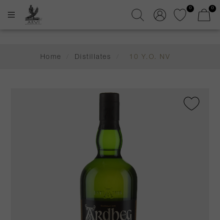
0
0
Home
/
Distillates
/
10 Y.O. NV