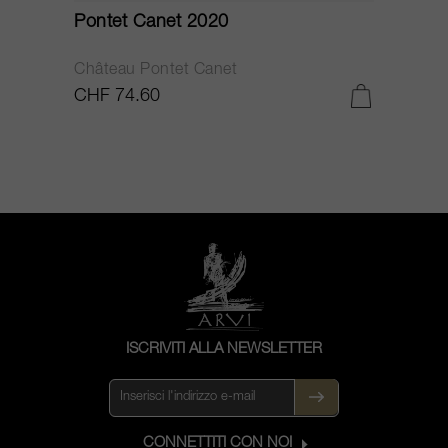
Pontet Canet 2020
C
Château Pontet Canet
B
CHF 74.60
C
ISCRIVITI ALLA NEWSLETTER
CONNETTITI CON NOI