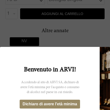
AGGIUNGI AL CARRELLO
Altre annate
NV
Benvenuto in ARVI!
Produttore
Accedendo al sito di ARVI SA, dichiaro di
Ardbeg
avere l'età minima per l'acquisto e consumo
di alcolici nel paese in cui risiedo.
Dichiaro di avere l'età minima