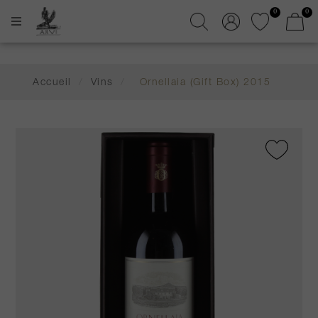
0
0
Accueil
/
Vins
/
Ornellaia (Gift Box) 2015