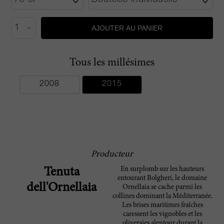
AJOUTER AU PANIER
Tous les millésimes
2008
2015
Producteur
En surplomb sur les hauteurs
Tenuta
entourant Bolgheri, le domaine
dell'Ornellaia
Ornellaia se cache parmi les
collines dominant la Méditerranée.
Les brises maritimes fraîches
caressent les vignobles et les
oliveraies alentour durant la