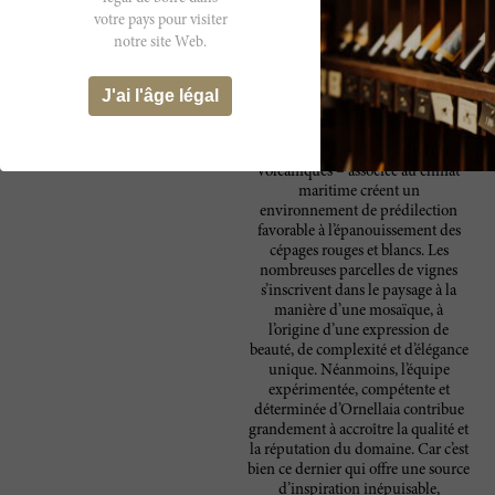
période estivale alors qu’en hiver,
votre pays pour visiter
au contraire, les collines les abritent
notre site Web.
des vents froids descendant du
Nord. Chez Ornellaia, le terroir
tient une place particulière et doit
J'ai l'âge légal
s’exprimer de la manière la plus
fidèle. La diversité des sols –
marins, alluvionnaires et
volcaniques – associée au climat
maritime créent un
environnement de prédilection
favorable à l’épanouissement des
cépages rouges et blancs. Les
nombreuses parcelles de vignes
s’inscrivent dans le paysage à la
manière d’une mosaïque, à
l’origine d’une expression de
beauté, de complexité et d’élégance
unique. Néanmoins, l’équipe
expérimentée, compétente et
déterminée d’Ornellaia contribue
grandement à accroître la qualité et
la réputation du domaine. Car c’est
bien ce dernier qui offre une source
d’inspiration inépuisable,