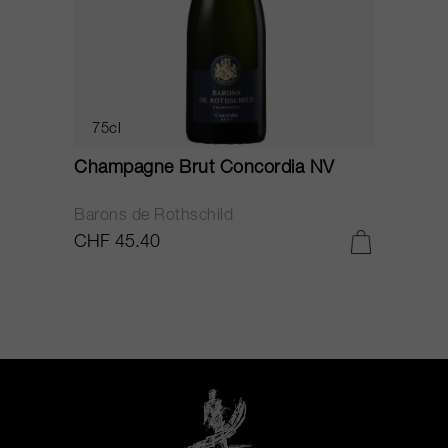
75cl
Champagne Brut Concordia NV
P
Barons de Rothschild
C
CHF 45.40
C