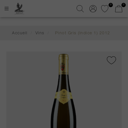
0
0
Accueil
/
Vins
/
Pinot Gris (Indice 1) 2012