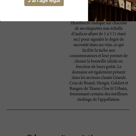
J'ai l'âge légal
aucun vin ne ressemble aux autres,
ils sont tous le reflet fidèle de leur
terroir. Producteur majeur de vins
blancs au niveau national, Zind-
Humbrecht indique sur chacune
de ses étiquettes une échelle
d’indices allant de 1 à 5 (1 étant
sec) pour signaler le degré de
sucrosité dans ses vins, ce qui
facilite la tache aux
consommateurs et leur permet de
choisir la bouteille idéale en
fonction de leurs goûts. Le
domaine est également présent
dans les secteurs classés Grands
Crus de Brand, Hengst, Goldert et
Rangen de Thann Clos St Urbain,
fournissant certains des meilleurs
rieslings de l’appellation.