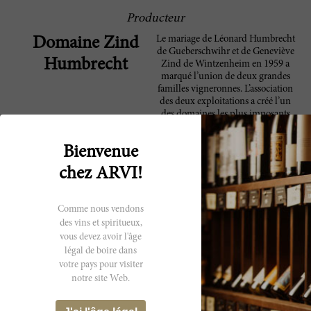
Producteur
Le mariage de Léonard Humbrecht
Domaine Zind
de Gueberschwihr et de Geneviève
Humbrecht
Zind de Wintzenheim en 1959 a
marqué l’union de deux grandes
familles vigneronnes. L’association
des deux exploitations a créé l’un
des domaines les plus imposants
d’Alsace. Son vignoble de 40
hectares s’étire sur une diversité de
Bienvenue
terroirs, englobant des secteurs
comme Thann, Hunawihr,
chez ARVI!
Gueberschwihr, Wintzenheim et
Turckheim. Les principes de la
biodynamie s’appliquent à
Comme nous vendons
l’ensemble du vignoble, chaque
des vins et spiritueux,
parcelle étant même cultivée de
vous devez avoir l'âge
manière individuelle. A chaque
millésime, une trentaine de cuvées
légal de boire dans
voient le jour ; seuls les raisins
votre pays pour visiter
parvenus à maturité optimale sont
notre site Web.
vinifiés pour produire des vins
amples, concentrés et intenses. Si