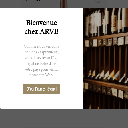
VI
95
Bienvenue
chez ARVI!
Comme nous vendons
des vins et spiritueux,
vous devez avoir l'âge
légal de boire dans
votre pays pour visiter
75cl
notre site Web.
Bellevue-Mondotte 2019
J'ai l'âge légal
Château Bellevue Mondotte
CHF 130.20