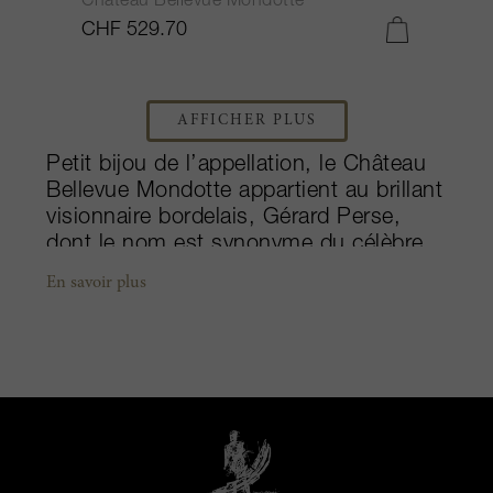
Château Bellevue Mondotte
CHF 529.70
AFFICHER PLUS
Petit bijou de l’appellation, le Château
Bellevue Mondotte appartient au brillant
visionnaire bordelais, Gérard Perse,
dont le nom est synonyme du célèbre
Grand Cru Classé Château Pavie. Sur
En savoir plus
une parcelle de 2,5 hectares de vignes
âgées de près de 50 ans, le merlot
s’érige en maître, épaulé par quelques
pieds de cabernet-sauvignon et de
cabernet franc. Ce terroir à base de
calcaire se classe parmi les plus
qualitatifs de Saint-Emilion. Depuis
2001, Gérard Perse a amorcé un