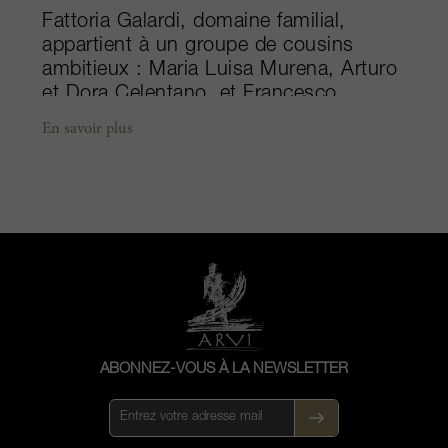
Fattoria Galardi, domaine familial,
appartient à un groupe de cousins
ambitieux : Maria Luisa Murena, Arturo
et Dora Celentano, et Francesco
Catello. Tous se consacrent à
En savoir plus
l’élaboration d’un seul vin mais le font à
la perfection. Situées sur des coteaux
volcaniques de Campanie, les vignes
sont nichées au cœur des forêts de
châtaigniers à 400 mètres d’altitude et
bénéficient de brises provenant de la
Mer Méditerranée et d’une belle
exposition au soleil. Le terroir, en
revanche, n’est pas toujours coopératif.
Le porte-drapeau du domaine, sa cuvée
ABONNEZ-VOUS À LA NEWSLETTER
icône Terra di Lavoro, signifie « terre de
travail » en italien, un nom amusant qui
reflète précisément ces conditions