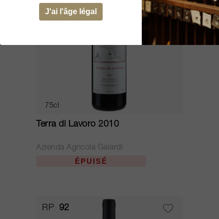
J'ai l'âge légal
75cl
Terra di Lavoro 2010
Azienda Agricola Galardi
ÉPUISÉ
RP
92