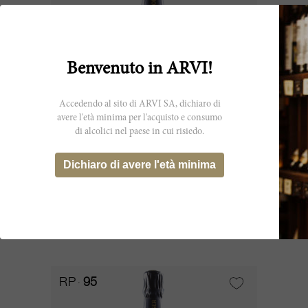
Benvenuto in ARVI!
Accedendo al sito di ARVI SA, dichiaro di
avere l'età minima per l'acquisto e consumo
di alcolici nel paese in cui risiedo.
75cl
Dichiaro di avere l'età minima
Champagne Brut Cuvée Sir Winston
Churchill 2002
Pol Roger
ESAURITO
RP
95