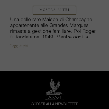
MOSTRA ALTRI
Una delle rare Maison di Champagne
appartenente alle Grandes Marques
rimasta a gestione familiare, Pol Roger
fu fondata nel 1849. Mentre oggi la
grande tenuta attira l'attenzione
Leggi di più
mondiale, storicamente personaggi
come Winston Churchill erano tra i
collezionisti più fedeli. Per
commemorare la sua passione per lo
Champagne, circa dieci anni dopo la
sua morte, Pol Roger creò addirittura
una cuvée in suo onore, il superbo
Champagne Cuvée Sir Winston
Churchill. Celebre per la grande
eleganza e complessità, la Maison
ISCRIVITI ALLA NEWSLETTER
produce un Brut Réserve non