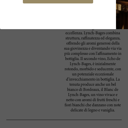
Jean-Michel affidò la gestione a
suo figlio Jean-Charles e intraprese
il progetto di ravvivare il vicino
paese di Bages. I vini di Lynch-
Bages riflettono la tradizione
familiare di generosità ed
eccellenza. Lynch-Bages combina
struttura, raffinatezza ed eleganza,
offrendo gli aromi generosi della
sua giovinezza e diventando via via
più complesso con l'affinamento in
bottiglia. Il secondo vino, Echo de
Lynch-Bages, è inizialmente
rotondo, morbido e seducente, con
un potenziale eccezionale
d’invecchiamento in bottiglia. La
tenuta produce anche un bel
bianco di Bordeaux, il Blanc de
Lynch-Bages, un vino vivace e
netto con aromi di frutti freschi e
fiori bianchi che danzano con note
delicate di legno e vaniglia.