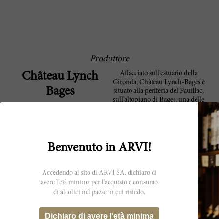
Produttore
Affacciato sull'estuario della
Château Lynch
Gironda, Château Lynch-Bages è
Bages
situato alla periferia del Pauillac,
sull'altopiano di Bages, una delle
più belle alture ghiaiose della
denominazione. Inizialmente la
proprietà apparteneva alla famiglia
Lynch, di originare irlandese, e fu
acquistata da Jean-Charles Cazes
Benvenuto in ARVI!
nel 1934. Negli anni '80 Jean-
Michel Cazes iniziò una radicale
modernizzazione di Lynch-Bages,
Accedendo al sito di ARVI SA, dichiaro di
pur conservando l'antica tinaia del
avere l'età minima per l'acquisto e consumo
XIX secolo, che costituisce un raro
di alcolici nel paese in cui risiedo.
esempio delle attrezzature
enologiche tradizionali utilizzate
in Médoc molti anni fa. Nel 2006,
Dichiaro di avere l'età minima