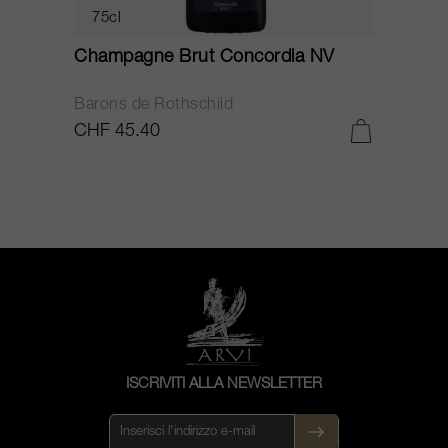
75cl
Champagne Brut Concordia NV
P
Barons de Rothschild
C
CHF 45.40
C
ISCRIVITI ALLA NEWSLETTER