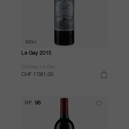
600cl
Le Gay 2015
Château Le Gay
CHF 1’081.00
RP
96