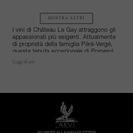
MOSTRA ALTRI
I vini di Château Le Gay attraggono gli
appassionati più esigenti. Attualmente
di proprietà della famiglia Péré-Vergé,
questa tenuta eccezionale di Pomerol
deve la sua grande fama alle sorelle
Leggi di più
Robin. Marie e Thérèse furono
proprietarie di Château Le Gay per oltre
sessant'anni e durante questo periodo
la tenuta divenne molto stimata. Le due
donne sono ricordate per il famoso
motto del padre "La qualità prima della
quantità". Seguendo l'affascinante
guida delle sorelle, Catherine Péré-
Vergé acquistò la proprietà nel 2002,
ampliando immediatamente i vigneti e