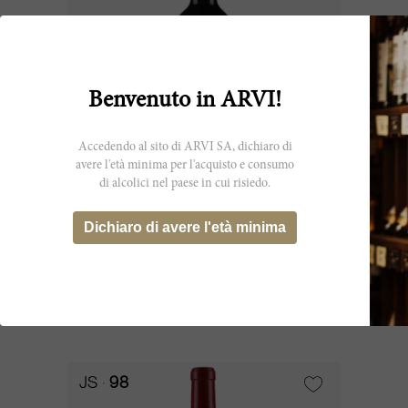
Benvenuto in ARVI!
Accedendo al sito di ARVI SA, dichiaro di
avere l'età minima per l'acquisto e consumo
di alcolici nel paese in cui risiedo.
600cl
Le Gay 2016
Dichiaro di avere l'età minima
Château Le Gay
CHF 1’189.10
JS
98