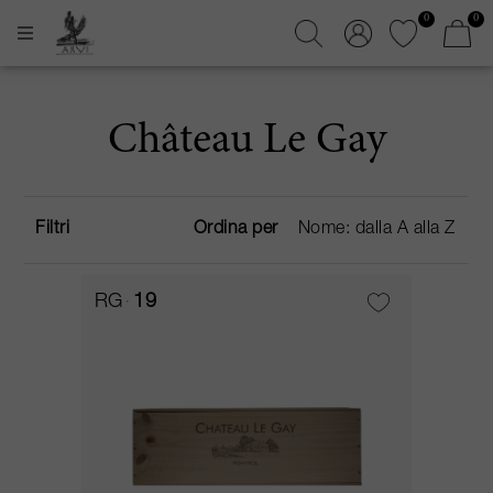
0
0
Château Le Gay
Filtri
Ordina per
RG
19