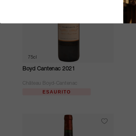
75cl
Boyd Cantenac 2021
Château Boyd-Cantenac
ESAURITO