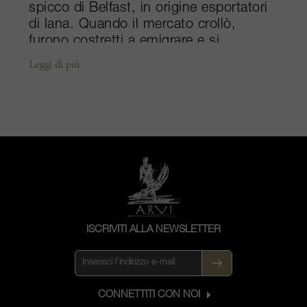
spicco di Belfast, in origine esportatori
di lana. Quando il mercato crollò,
furono costretti a emigrare e si
stabilirono a Bordeaux, dove nel 1754
Leggi di più
acquistarono un vigneto a Cantenac. In
seguito, la proprietà passò a John
Lewis Brown di Château Brown e
successivamente alla famiglia Ginestet.
Dal 1932, Château Boyd-Cantenac
appartiene ai Guillemet. Lucien
Guillemet è attualmente a capo
dell’azienda, dopo aver lasciato
Château Giscours nel 1996, dove aveva
lavorato come direttore generale, per
ISCRIVITI ALLA NEWSLETTER
concentrarsi sulla sua proprietà. Con
un’estensione di 17 ettari nel cuore
della denominazione Margaux, i vigneti
sono adagiati su un fondo ghiaioso e
CONNETTITI CON NOI
siliceo fine e ben drenato, che riscalda