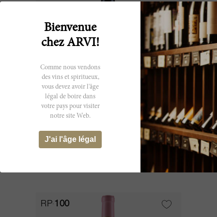
Bienvenue
chez ARVI!
Comme nous vendons
des vins et spiritueux,
vous devez avoir l'âge
légal de boire dans
75cl
votre pays pour visiter
notre site Web.
Vieux Château Certan 2003
J'ai l'âge légal
Vieux Château Certan
CHF 210.80
RP
100