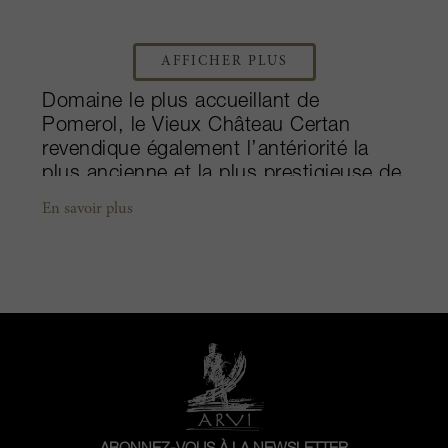
AFFICHER PLUS
Domaine le plus accueillant de
Pomerol, le Vieux Château Certan
revendique également l’antériorité la
plus ancienne et la plus prestigieuse de
l’appellation. Fondée au milieu du
En savoir plus
18ème siècle, cette propriété de la Rive
Droite a été rachetée en 1924 par
George Thienpont, négociant belge en
vins très apprécié. Désormais, son
petit-fils, Alexandre Thienpont, et le fils
d’Alexandre, Guillaume, consolident les
avancées réalisées par leurs ancêtres,
préservant par là même, l’art de vivre
de la famille. Depuis trente ans,
Alexandre a fait preuve d’une attention