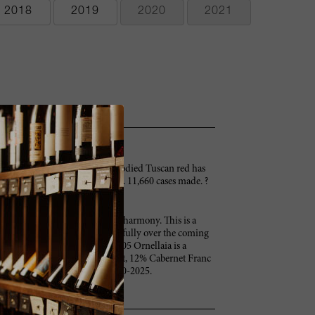
2018
2019
2020
2021
kberry. This complex and full-bodied Tuscan red has
the winemaking. Best after 2012. 11,660 cases made. ?
fumed fruit and terrific overall harmony. This is a
ugh freshness to develop beautifully over the coming
 the harvest. Simply put, the 2005 Ornellaia is a
Cabernet Sauvignon, 27% Merlot, 12% Cabernet Franc
new. Anticipated maturity: 2010-2025.