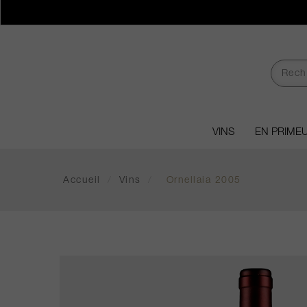
VINS
EN PRIME
Accueil
/
Vins
/
Ornellaia 2005