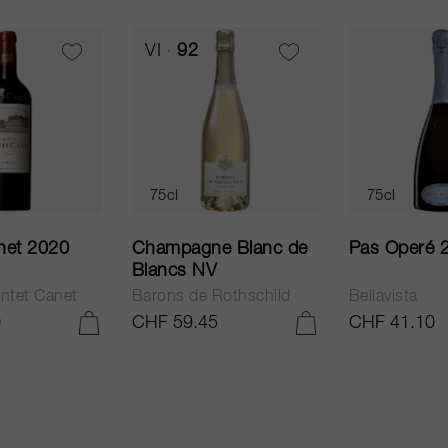
VI
92
75cl
75cl
net 2020
Champagne Blanc de
Pas Operé 
Blancs NV
ntet Canet
Barons de Rothschild
Bellavista
0
CHF 59.45
CHF 41.10
AJOUTER AU PANIER
AJOUTER AU PANIER