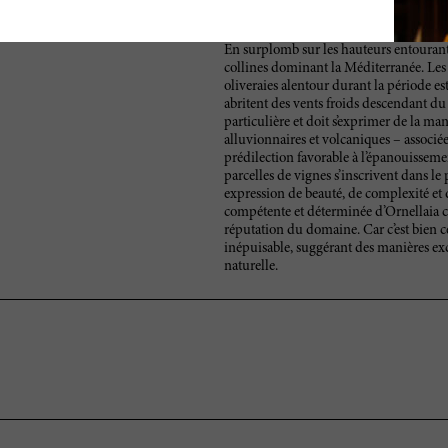
En surplomb sur les hauteurs entourant
collines dominant la Méditerranée. Les b
oliveraies alentour durant la période esti
abritent des vents froids descendant du 
particulière et doit s’exprimer de la man
alluvionnaires et volcaniques – associ
prédilection favorable à l’épanouissem
parcelles de vignes s’inscrivent dans le
expression de beauté, de complexité et
compétente et déterminée d’Ornellaia co
réputation du domaine. Car c’est bien c
inépuisable, suggérant des manières exc
naturelle.