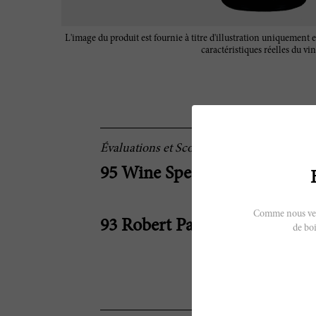
L'image du produit est fournie à titre d'illustration uniquement e
caractéristiques réelles du vin
Évaluations et Scores
95 Wine Spectator
Comme nous vendo
93 Robert Parker
de boi