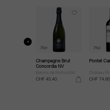
75cl
75cl
ur in Tuscany
Champagne Brut
Pontet Ca
Concordia NV
Barons de Rothschild
Château Po
.25
CHF 45.40
CHF 74.6
AJOUTER AU PANIER
AJOUTER AU PANIER