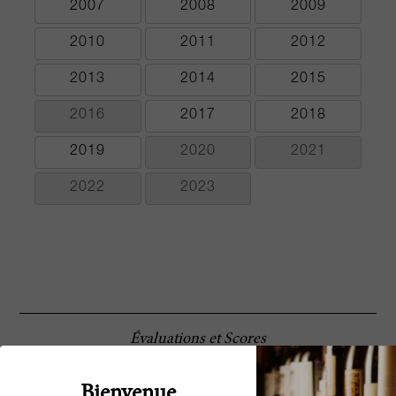
2007
2008
2009
2010
2011
2012
2013
2014
2015
2016
2017
2018
2019
2020
2021
2022
2023
Évaluations et Scores
This is surprisingly fresh and flavorful for
88 Wine
this vintage. Deep color, with stylish aromas
Bienvenue