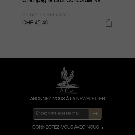
Champagne Brut Concordia NV
P
Barons de Rothschild
C
CHF 45.40
C
ABONNEZ-VOUS À LA NEWSLETTER
CONNECTEZ-VOUS AVEC NOUS